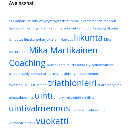
Avainsanat
asiakaspalaute
asiakastyytyväisyys
esteet
henkilökohtainen valmennus
hyvinvointi
kehittyminen
kehonhallinta
kehonhuolto
kestävyysliikunta
liikunta
laihdutus
lihaskuntoharjoittelu
liikkuvuus
Mika
Mika Martikainen
Martikainen
Coaching
Murtokohta
Murtokohta Oy
painonhallinta
palautekysely
perusasiat
perusta
ravinto
ryhmävalmennus
triathlonleiri
tavoitteellisuus
triathlon
triathlonryhmä
uinti
uimavalmennus
uintiryhmät
uintitekniikka
uintivalmennus
uintivinkit
valmennus
vuokatti
voimaharjoittelu