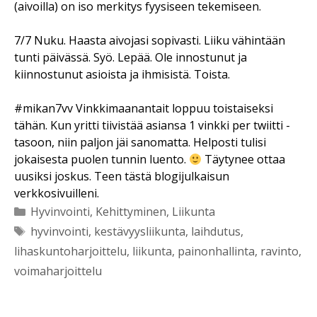
(aivoilla) on iso merkitys fyysiseen tekemiseen.
7/7 Nuku. Haasta aivojasi sopivasti. Liiku vähintään
tunti päivässä. Syö. Lepää. Ole innostunut ja
kiinnostunut asioista ja ihmisistä. Toista.
#mikan7vv Vinkkimaanantait loppuu toistaiseksi
tähän. Kun yritti tiivistää asiansa 1 vinkki per twiitti -
tasoon, niin paljon jäi sanomatta. Helposti tulisi
jokaisesta puolen tunnin luento.
Täytynee ottaa
uusiksi joskus. Teen tästä blogijulkaisun
verkkosivuilleni.
Kategoriat
Hyvinvointi
,
Kehittyminen
,
Liikunta
Avainsanat
hyvinvointi
,
kestävyysliikunta
,
laihdutus
,
lihaskuntoharjoittelu
,
liikunta
,
painonhallinta
,
ravinto
,
voimaharjoittelu