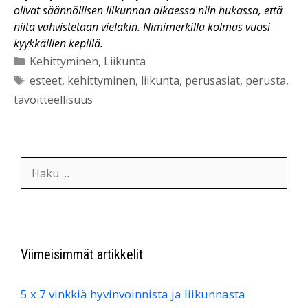
olivat säännöllisen liikunnan alkaessa niin hukassa, että
niitä vahvistetaan vieläkin. Nimimerkillä kolmas vuosi
kyykkäillen kepillä.
Kategoriat
Kehittyminen
,
Liikunta
Avainsanat
esteet
,
kehittyminen
,
liikunta
,
perusasiat
,
perusta
,
tavoitteellisuus
Haku:
Viimeisimmät artikkelit
5 x 7 vinkkiä hyvinvoinnista ja liikunnasta