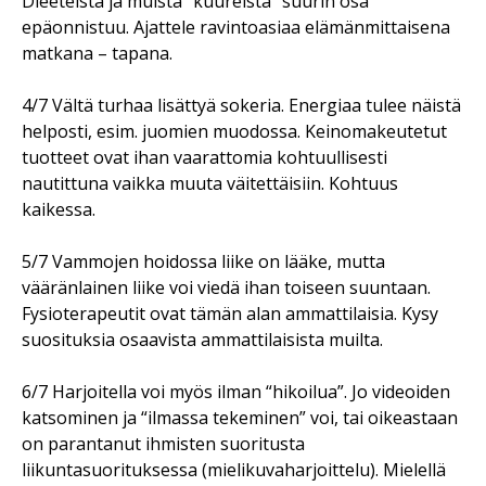
Dieeteistä ja muista “kuureista” suurin osa
epäonnistuu. Ajattele ravintoasiaa elämänmittaisena
matkana – tapana.
4/7 Vältä turhaa lisättyä sokeria. Energiaa tulee näistä
helposti, esim. juomien muodossa. Keinomakeutetut
tuotteet ovat ihan vaarattomia kohtuullisesti
nautittuna vaikka muuta väitettäisiin. Kohtuus
kaikessa.
5/7 Vammojen hoidossa liike on lääke, mutta
vääränlainen liike voi viedä ihan toiseen suuntaan.
Fysioterapeutit ovat tämän alan ammattilaisia. Kysy
suosituksia osaavista ammattilaisista muilta.
6/7 Harjoitella voi myös ilman “hikoilua”. Jo videoiden
katsominen ja “ilmassa tekeminen” voi, tai oikeastaan
on parantanut ihmisten suoritusta
liikuntasuorituksessa (mielikuvaharjoittelu). Mielellä