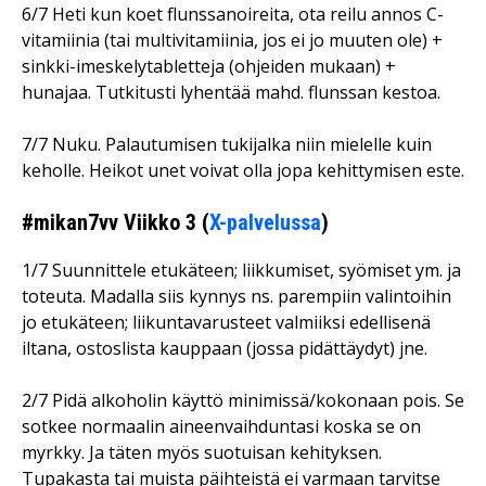
6/7 Heti kun koet flunssanoireita, ota reilu annos C-
vitamiinia (tai multivitamiinia, jos ei jo muuten ole) +
sinkki-imeskelytabletteja (ohjeiden mukaan) +
hunajaa. Tutkitusti lyhentää mahd. flunssan kestoa.
7/7 Nuku. Palautumisen tukijalka niin mielelle kuin
keholle. Heikot unet voivat olla jopa kehittymisen este.
#mikan7vv Viikko 3 (
X-palvelussa
)
1/7 Suunnittele etukäteen; liikkumiset, syömiset ym. ja
toteuta. Madalla siis kynnys ns. parempiin valintoihin
jo etukäteen; liikuntavarusteet valmiiksi edellisenä
iltana, ostoslista kauppaan (jossa pidättäydyt) jne.
2/7 Pidä alkoholin käyttö minimissä/kokonaan pois. Se
sotkee normaalin aineenvaihduntasi koska se on
myrkky. Ja täten myös suotuisan kehityksen.
Tupakasta tai muista päihteistä ei varmaan tarvitse