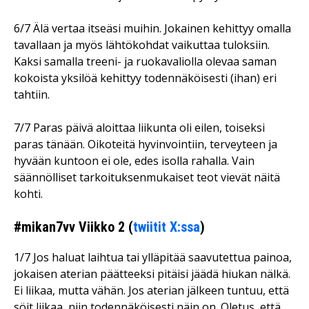
6/7 Älä vertaa itseäsi muihin. Jokainen kehittyy omalla
tavallaan ja myös lähtökohdat vaikuttaa tuloksiin.
Kaksi samalla treeni- ja ruokavaliolla olevaa saman
kokoista yksilöä kehittyy todennäköisesti (ihan) eri
tahtiin.
7/7 Paras päivä aloittaa liikunta oli eilen, toiseksi
paras tänään. Oikoteitä hyvinvointiin, terveyteen ja
hyvään kuntoon ei ole, edes isolla rahalla. Vain
säännölliset tarkoituksenmukaiset teot vievät näitä
kohti.
#mikan7vv Viikko 2 (
twiitit X:ssa
)
1/7 Jos haluat laihtua tai ylläpitää saavutettua painoa,
jokaisen aterian päätteeksi pitäisi jäädä hiukan nälkä.
Ei liikaa, mutta vähän. Jos aterian jälkeen tuntuu, että
söit liikaa, niin todennäköisesti näin on. Oletus, että