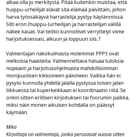
alkaa olla jo merkitystä. Pitää kuitenkin muistaa, että
huippu-urheilijat elävät sitä elämää päivittäin, johon
harva työssäkäyvä harrastelija pystyy käytännössä.
Silti eron (huippu-)urheilijan ja harrastelijan välillä
näkee kauas. Vai teitkö kunnolliset verryttelyt viime
harjoituksessasi, alkuun ja loppuun siis..?
Valmentajan näkökulmasta molemmat PPP:t ovat
melkoisia haasteita. Valmennettava haluaa tuloksia
nopeasti ja harjoitusohjelmasta mahdollisimman
monipuolisen kikkoineen päivineen. Vaikka hän ei
pysyisi kunnolla yhdellä jalalla pystyssä toisen jalan
liikkuessa tai kuperkeikkaan ei koordinaatio riitä. Se
onkin sitten erillisen kirjoituksen tai foorumin paikka,
miksi näin monen aikuisen kohdalla on päässyt
käymään.
Mika
Kirjoittaja on valmentaja, jonka perusasiat vuosia sitten