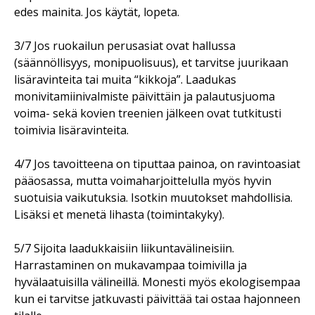
edes mainita. Jos käytät, lopeta.
3/7 Jos ruokailun perusasiat ovat hallussa
(säännöllisyys, monipuolisuus), et tarvitse juurikaan
lisäravinteita tai muita “kikkoja”. Laadukas
monivitamiinivalmiste päivittäin ja palautusjuoma
voima- sekä kovien treenien jälkeen ovat tutkitusti
toimivia lisäravinteita.
4/7 Jos tavoitteena on tiputtaa painoa, on ravintoasiat
pääosassa, mutta voimaharjoittelulla myös hyvin
suotuisia vaikutuksia. Isotkin muutokset mahdollisia.
Lisäksi et menetä lihasta (toimintakyky).
5/7 Sijoita laadukkaisiin liikuntavälineisiin.
Harrastaminen on mukavampaa toimivilla ja
hyvälaatuisilla välineillä. Monesti myös ekologisempaa
kun ei tarvitse jatkuvasti päivittää tai ostaa hajonneen