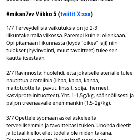
#mikan7vv Viikko 5 (
twiitit X:ssa
)
1/7 Terveydellisiä vaikutuksia on jo 2-3
liikuntakerralla viikossa. Parempi kuin ei ollenkaan.
Opi pitämään liikunnasta (löydä “oikea” laji) niin
tulokset (hyvinvointi, muut tavoitteet) tulee sen
kautta itsestään.
2/7 Ravinnosta: huolehdi, että jokaiselle aterialle tulee
nautittua proteiinia (lihaa, kalaa, kanaa,
maitotuotteita, pavut, linssit, soija,
herneet,
kasviproteiinituotteet). Yht. 1-1,5g/kg, säännöllisesti ja
paljon treenaavalle enemmänkin (1,5-2g/kg).
3/7 Opettele syömään askel askeleelta
terveellisemmin ja tavoitteitasi tukien. Unohda dieetit
ja totaalikiellot ellet todella ole niiden takana.