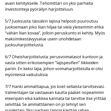
avain kehitykselle. Tehomittari on yksi parhaita
investointeja pyöräilyn harjoitteluun.
5/7 Juoksusta: tässäkin lajissa helposti puuroutuu
juoksemaan joko liian hiljaa tai vielä yleisemmin ehkä
“vähän liian kovaa”, jolloin peruskunto ei kehity. Myös
maksimikestävyysalue usein unohdetaan
juoksuharjoittelusta.
6/7 Oheisharjoittelusta: perusvoimatasot kuntoon ja
vasta sitten erikoisempien “lajispesifien” liikkeiden
pariin. En keksi lajia, johon voimaharjoittelulla ei olisi
myönteisiä vaikutuksia.
7/7 Hanki ammattiapua, jos koet sellaista tarvitsevasi.
Valmentajan tai vastaavan kautta pääset nopeammin
eteenpäin eikä kaikkea kannata tai tarvitse itse yrittää
selvittää. Se ammattilainen on jo tehnyt sen
puolestasi. Yksi parhain tapoja käyttää rahaa.