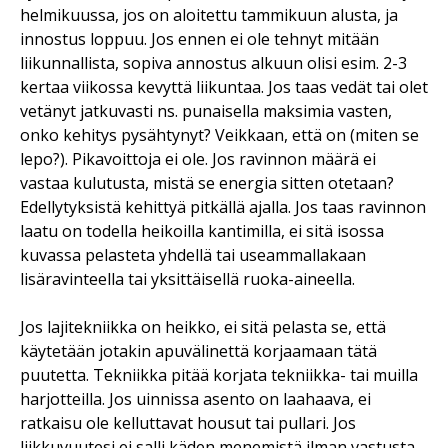
helmikuussa, jos on aloitettu tammikuun alusta, ja
innostus loppuu. Jos ennen ei ole tehnyt mitään
liikunnallista, sopiva annostus alkuun olisi esim. 2-3
kertaa viikossa kevyttä liikuntaa. Jos taas vedät tai olet
vetänyt jatkuvasti ns. punaisella maksimia vasten,
onko kehitys pysähtynyt? Veikkaan, että on (miten se
lepo?). Pikavoittoja ei ole. Jos ravinnon määrä ei
vastaa kulutusta, mistä se energia sitten otetaan?
Edellytyksistä kehittyä pitkällä ajalla. Jos taas ravinnon
laatu on todella heikoilla kantimilla, ei sitä isossa
kuvassa pelasteta yhdellä tai useammallakaan
lisäravinteella tai yksittäisellä ruoka-aineella.
Jos lajitekniikka on heikko, ei sitä pelasta se, että
käytetään jotakin apuvälinettä korjaamaan tätä
puutetta. Tekniikka pitää korjata tekniikka- tai muilla
harjotteilla. Jos uinnissa asento on laahaava, ei
ratkaisu ole kelluttavat housut tai pullari. Jos
liikkuvuutesi ei salli käden menemistä ilman vastusta