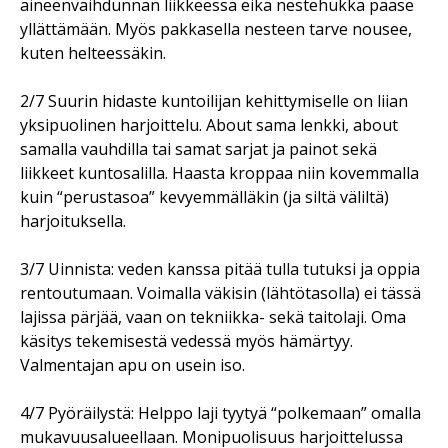
aineenvaihdunnan liikkeessä eikä nestehukka pääse
yllättämään. Myös pakkasella nesteen tarve nousee,
kuten helteessäkin.
2/7 Suurin hidaste kuntoilijan kehittymiselle on liian
yksipuolinen harjoittelu. About sama lenkki, about
samalla vauhdilla tai samat sarjat ja painot sekä
liikkeet kuntosalilla. Haasta kroppaa niin kovemmalla
kuin “perustasoa” kevyemmälläkin (ja siltä väliltä)
harjoituksella.
3/7 Uinnista: veden kanssa pitää tulla tutuksi ja oppia
rentoutumaan. Voimalla väkisin (lähtötasolla) ei tässä
lajissa pärjää, vaan on tekniikka- sekä taitolaji. Oma
käsitys tekemisestä vedessä myös hämärtyy.
Valmentajan apu on usein iso.
4/7 Pyöräilystä: Helppo laji tyytyä “polkemaan” omalla
mukavuusalueellaan. Monipuolisuus harjoittelussa