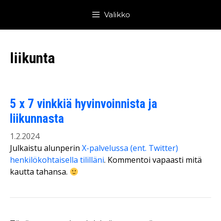
Siirry
Valikko
sisältöön
liikunta
5 x 7 vinkkiä hyvinvoinnista ja
liikunnasta
1.2.2024
Julkaistu alunperin
X-palvelussa (ent. Twitter)
henkilökohtaisella tililläni
. Kommentoi vapaasti mitä
kautta tahansa.