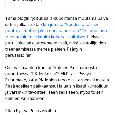
Tämä blogikirjoitus sai alkupontensa muutama päivä
sitten julkaistusta
Ylen jutusta ”Vuodesta toiseen
puntteja, muttet jaksa nousta portaita? Yksipuolinen
treenaaminen ei kehitä kokonaisvaltaisesti”
. Hyvä
juttu, joka sai ajattelemaan lisää, mikä kuntoilijoiden
treenaamisessa menee pieleen. Päädyin
perusasioihin.
Olet varmaankin kuullut ”kolmen P:n säännöstä”
puhuttaessa ”PK-lenkeistä”? Eli Pitäisi Pystyä
Puhumaan, jotta PK-lenkin teho olisi tarpeeksi matala.
Pitää edelleen paikkaansa. Haluaisin lisätä kuntoiluun,
ja varsinkin tavoitteelliseen sellaiseen, myös toisen
kolmen P:n säännön.
Pitää Pystyä Perusasioihin.