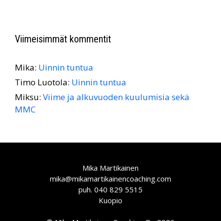
Viimeisimmät kommentit
Mika
:
Uinnin tuntua
Timo Luotola
:
Uinnin tuntua
Miksu
:
Viime ja alkuvuoden kuulumisia sekä
MMC
Mika Martikainen
mika@mikamartikainencoaching.com
puh. 040 829 5515
Kuopio