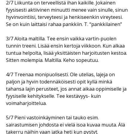
2/7 Liikunta on terveellistä ihan kaikille. Jokainen
fyysisesti aktiivinen minuutti menee vain sinulle, sinun
hyvinvointiisi, terveyteesi ja henkiseenkin vireyteesi.
Se on kuin laittaisi rahaa pankkiin. T. “pankkilainen”
3/7 Aloita maltilla. Tee ensin vaikka vartin-puolen
tunnin treeni. Lisää ensin kertoja viikkoon. Kun alkaa
tuntua helpolta, lisää yksittäisten harjoitusten kestoa.
Sitten molempia. Maltilla. Keho sopeutuu.
4/7 Treenaa monipuolisesti. Ole utelias, lajeja on
paljon ja hyvin todennäköisesti opit kyllä minkä
tahansa lajin perusteet, jos annat aikaa oppimiselle ja
fyysiselle kehitykselle. Tee kestävyys- kuin
voimaharjoittelua.
5/7 Pieni vastoinkäyminen tai tauko esim.
sairastumisen johdosta ei vielä isoa kuvaa muuta. Älä
takerru näihin vaan jatka heti kun pystyt.