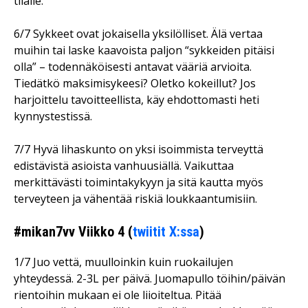
tilalle.
6/7 Sykkeet ovat jokaisella yksilölliset. Älä vertaa
muihin tai laske kaavoista paljon “sykkeiden pitäisi
olla” – todennäköisesti antavat vääriä arvioita.
Tiedätkö maksimisykeesi? Oletko kokeillut? Jos
harjoittelu tavoitteellista, käy ehdottomasti heti
kynnystestissä.
7/7 Hyvä lihaskunto on yksi isoimmista terveyttä
edistävistä asioista vanhuusiällä. Vaikuttaa
merkittävästi toimintakykyyn ja sitä kautta myös
terveyteen ja vähentää riskiä loukkaantumisiin.
#mikan7vv Viikko 4 (
twiitit X:ssa
)
1/7 Juo vettä, muulloinkin kuin ruokailujen
yhteydessä. 2-3L per päivä. Juomapullo töihin/päivän
rientoihin mukaan ei ole liioiteltua. Pitää