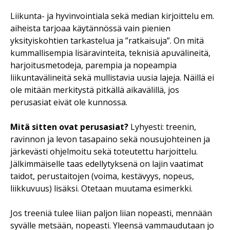
Liikunta- ja hyvinvointiala sekä median kirjoittelu em.
aiheista tarjoaa käytännössä vain pienien
yksityiskohtien tarkastelua ja ”ratkaisuja”. On mitä
kummallisempia lisäravinteita, teknisiä apuvälineitä,
harjoitusmetodeja, parempia ja nopeampia
liikuntavälineitä sekä mullistavia uusia lajeja. Näillä ei
ole mitään merkitystä pitkällä aikavälillä, jos
perusasiat eivät ole kunnossa.
Mitä sitten ovat perusasiat?
Lyhyesti: treenin,
ravinnon ja levon tasapaino sekä nousujohteinen ja
järkevästi ohjelmoitu sekä toteutettu harjoittelu.
Jälkimmäiselle taas edellytyksenä on lajin vaatimat
taidot, perustaitojen (voima, kestävyys, nopeus,
liikkuvuus) lisäksi. Otetaan muutama esimerkki.
Jos treeniä tulee liian paljon liian nopeasti, mennään
syvälle metsään, nopeasti. Yleensä vammaudutaan jo