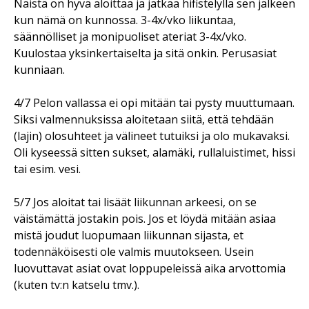
Näistä on hyvä aloittaa ja jatkaa hifistelyllä sen jälkeen
kun nämä on kunnossa. 3-4x/vko liikuntaa,
säännölliset ja monipuoliset ateriat 3-4x/vko.
Kuulostaa yksinkertaiselta ja sitä onkin. Perusasiat
kunniaan.
4/7 Pelon vallassa ei opi mitään tai pysty muuttumaan.
Siksi valmennuksissa aloitetaan siitä, että tehdään
(lajin) olosuhteet ja välineet tutuiksi ja olo mukavaksi.
Oli kyseessä sitten sukset, alamäki, rullaluistimet, hissi
tai esim. vesi.
5/7 Jos aloitat tai lisäät liikunnan arkeesi, on se
väistämättä jostakin pois. Jos et löydä mitään asiaa
mistä joudut luopumaan liikunnan sijasta, et
todennäköisesti ole valmis muutokseen. Usein
luovuttavat asiat ovat loppupeleissä aika arvottomia
(kuten tv:n katselu tmv.).