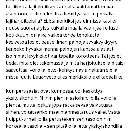
tai liikettä lajitekniikan kannalta välttämättömään
asentoon, voiko tekniikka kehittyä silloin pelkällä
lajiharjoittelulla? Ei. Esimerkiksi jos uinnissa käsi ei
nouse suorana ylös kuivalla maalla vaan jää reilusti
koukkuun, on aika vaikea tehdä tehokasta
käsivetoa.Jos et pääse ilman painoja syväkyykkyyn,
lieneekö hyväksi mennä painojen kanssa alas asti
isoimmat levykiekot kantapäitä korottaen? Tai jos et
tiedä, mitä olet tekemässä ja mitä harjoituksella pitäisi
saavuttaa, voi olla, ettei kehitys näy ainakaan siellä
missä luulit. Leuanveto ei esimerkiksi ole olkapääliike.
Kun perusasiat ovat kunnossa, voi keskittyä
yksityiskohtiin. Niihin pieniin asioihin, joilla voi olla
pientä, mutta joskus jopa ratkaisevaa vaikutusta
siihen, voitetaanko maailmanmestaruus vai ei. Vasta
huippu-urheilijoilla perustekemisen taso on niin
korkealla tasolla – sen pitää olla, että yksityiskohdilla