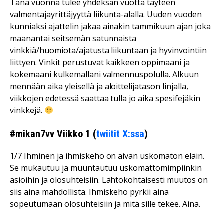
Tänä vuonna tulee yhdeksän vuotta täyteen
valmentajayrittäjyyttä liikunta-alalla. Uuden vuoden
kunniaksi ajattelin jakaa ainakin tammikuun ajan joka
maanantai seitsemän satunnaista
vinkkiä/huomiota/ajatusta liikuntaan ja hyvinvointiin
liittyen. Vinkit perustuvat kaikkeen oppimaani ja
kokemaani kulkemallani valmennuspolulla. Alkuun
mennään aika yleisellä ja aloittelijatason linjalla,
viikkojen edetessä saattaa tulla jo aika spesifejäkin
vinkkejä.
#mikan7vv Viikko 1 (
twiitit X:ssa
)
1/7 Ihminen ja ihmiskeho on aivan uskomaton eläin.
Se mukautuu ja muuntautuu uskomattomimpiinkin
asioihin ja olosuhteisiin. Lähtökohtaisesti muutos on
siis aina mahdollista. Ihmiskeho pyrkii aina
sopeutumaan olosuhteisiin ja mitä sille tekee. Aina.