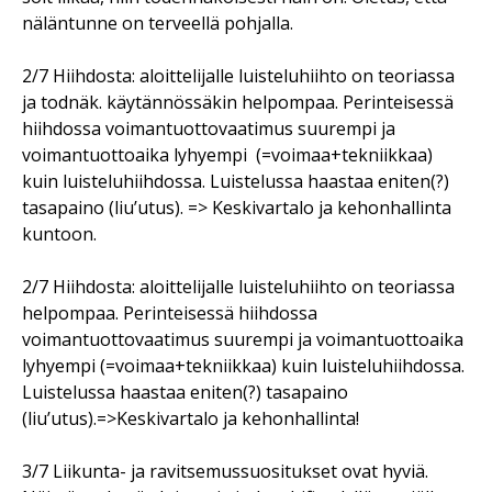
näläntunne on terveellä pohjalla.
2/7 Hiihdosta: aloittelijalle luisteluhiihto on teoriassa
ja todnäk. käytännössäkin helpompaa. Perinteisessä
hiihdossa voimantuottovaatimus suurempi ja
voimantuottoaika lyhyempi
(=voimaa+tekniikkaa)
kuin luisteluhiihdossa. Luistelussa haastaa eniten(?)
tasapaino (liu’utus). => Keskivartalo ja kehonhallinta
kuntoon.
2/7 Hiihdosta: aloittelijalle luisteluhiihto on teoriassa
helpompaa. Perinteisessä hiihdossa
voimantuottovaatimus suurempi ja voimantuottoaika
lyhyempi (=voimaa+tekniikkaa) kuin luisteluhiihdossa.
Luistelussa haastaa eniten(?) tasapaino
(liu’utus).=>Keskivartalo ja kehonhallinta!
3/7 Liikunta- ja ravitsemussuositukset ovat hyviä.