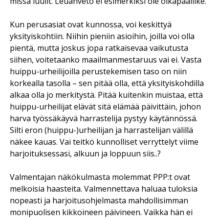
missä luulit. Leuanveto ei esimerkiksi ole olkapääliike.
Kun perusasiat ovat kunnossa, voi keskittyä
yksityiskohtiin. Niihin pieniin asioihin, joilla voi olla
pientä, mutta joskus jopa ratkaisevaa vaikutusta
siihen, voitetaanko maailmanmestaruus vai ei. Vasta
huippu-urheilijoilla perustekemisen taso on niin
korkealla tasolla – sen pitää olla, että yksityiskohdilla
alkaa olla jo merkitystä. Pitää kuitenkin muistaa, että
huippu-urheilijat elävät sitä elämää päivittäin, johon
harva työssäkäyvä harrastelija pystyy käytännössä.
Silti eron (huippu-)urheilijan ja harrastelijan välillä
näkee kauas. Vai teitkö kunnolliset verryttelyt viime
harjoituksessasi, alkuun ja loppuun siis..?
Valmentajan näkökulmasta molemmat PPP:t ovat
melkoisia haasteita. Valmennettava haluaa tuloksia
nopeasti ja harjoitusohjelmasta mahdollisimman
monipuolisen kikkoineen päivineen. Vaikka hän ei