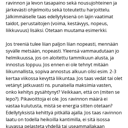
ravinnon ja levon tasapaino sekä nousujohteinen ja
järkevästi ohjelmoitu sekä toteutettu harjoittelu.
Jälkimmäiselle taas edellytyksenä on lajin vaatimat
taidot, perustaitojen (voima, kestävyys, nopeus,
liikkuvuus) lisäksi. Otetaan muutama esimerkki.
Jos treeniä tulee liian paljon liian nopeasti, mennään
syvälle metsään, nopeasti. Yleensä vammaudutaan jo
helmikuussa, jos on aloitettu tammikuun alusta, ja
innostus loppuu. Jos ennen ei ole tehnyt mitään
liikunnallista, sopiva annostus alkuun olisi esim. 2-3
kertaa viikossa kevyttä liikuntaa. Jos taas vedät tai olet
vetänyt jatkuvasti ns. punaisella maksimia vasten,
onko kehitys pysähtynyt? Veikkaan, että on (miten se
lepo?). Pikavoittoja ei ole. Jos ravinnon määrä ei
vastaa kulutusta, mistä se energia sitten otetaan?
Edellytyksistä kehittyä pitkällä ajalla. Jos taas ravinnon
laatu on todella heikoilla kantimilla, ei sitä isossa
kuvassa pelasteta yhdellä tai useammallakaan