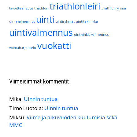
triathlonleiri
tavoitteellisuus
triathlon
triathlonryhmä
uinti
uimavalmennus
uintiryhmät
uintitekniikka
uintivalmennus
uintivinkit
valmennus
vuokatti
voimaharjoittelu
Viimeisimmät kommentit
Mika
:
Uinnin tuntua
Timo Luotola
:
Uinnin tuntua
Miksu
:
Viime ja alkuvuoden kuulumisia sekä
MMC