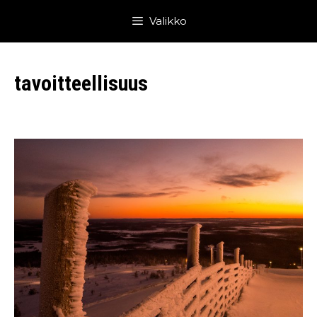
Siirry
Valikko
sisältöön
tavoitteellisuus