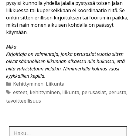
pysyisi kunnolla yhdellä jalalla pystyssä toisen jalan
liikkuessa tai kuperkeikkaan ei koordinaatio riitä. Se
onkin sitten erillisen kirjoituksen tai foorumin paikka,
miksi näin monen aikuisen kohdalla on päässyt
käymään.
Mika
Kirjoittaja on valmentaja, jonka perusasiat vuosia sitten
olivat säännöllisen liikunnan alkaessa niin hukassa, että
niitä vahvistetaan vieläkin. Nimimerkillä kolmas vuosi
kyykkäillen kepillä.
Kategoriat
Kehittyminen
,
Liikunta
Avainsanat
esteet
,
kehittyminen
,
liikunta
,
perusasiat
,
perusta
,
tavoitteellisuus
Haku: