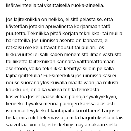
lisäravinteella tai yksittäisellä ruoka-aineella.
Jos lajitekniikka on heikko, ei sitä pelasta se, että
käytetään jotakin apuvälinettä korjaamaan tätä
puutetta. Tekniikka pitää korjata tekniikka- tai muilla
harjotteilla. Jos uinnissa asento on laahaava, ei
ratkaisu ole kelluttavat housut tai pullari. Jos
liikkuvuutesi ei salli käden menemistä ilman vastusta
tai liikettä lajitekniikan kannalta välttämättömään
asentoon, voiko tekniikka kehittyä silloin pelkällä
lajiharjoittelulla? Ei. Esimerkiksi jos uinnissa käsi ei
nouse suorana ylös kuivalla maalla vaan jää reilusti
koukkuun, on aika vaikea tehdä tehokasta
käsivetoa.Jos et pääse ilman painoja syväkyykkyyn,
lieneekö hyväksi mennä painojen kanssa alas asti
isoimmat levykiekot kantapäitä korottaen? Tai jos et
tiedä, mitä olet tekemässä ja mitä harjoituksella pitäisi
saavuttaa, voi olla, ettei kehitys näy ainakaan siellä