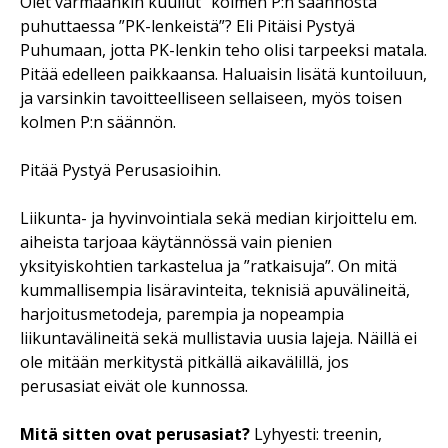
Olet varmaankin kuullut ”kolmen P:n säännöstä”
puhuttaessa ”PK-lenkeistä”? Eli Pitäisi Pystyä
Puhumaan, jotta PK-lenkin teho olisi tarpeeksi matala.
Pitää edelleen paikkaansa. Haluaisin lisätä kuntoiluun,
ja varsinkin tavoitteelliseen sellaiseen, myös toisen
kolmen P:n säännön.
Pitää Pystyä Perusasioihin.
Liikunta- ja hyvinvointiala sekä median kirjoittelu em.
aiheista tarjoaa käytännössä vain pienien
yksityiskohtien tarkastelua ja ”ratkaisuja”. On mitä
kummallisempia lisäravinteita, teknisiä apuvälineitä,
harjoitusmetodeja, parempia ja nopeampia
liikuntavälineitä sekä mullistavia uusia lajeja. Näillä ei
ole mitään merkitystä pitkällä aikavälillä, jos
perusasiat eivät ole kunnossa.
Mitä sitten ovat perusasiat?
Lyhyesti: treenin,