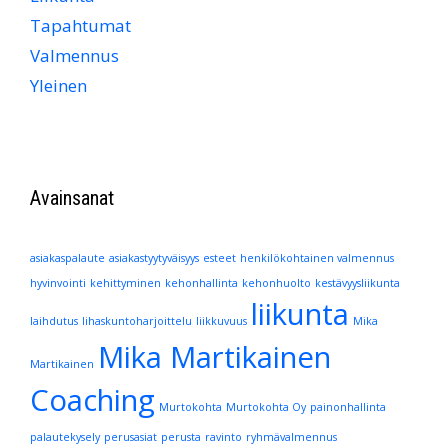
Tapahtumat
Valmennus
Yleinen
Avainsanat
asiakaspalaute
asiakastyytyväisyys
esteet
henkilökohtainen valmennus
hyvinvointi
kehittyminen
kehonhallinta
kehonhuolto
kestävyysliikunta
liikunta
laihdutus
lihaskuntoharjoittelu
liikkuvuus
Mika
Mika Martikainen
Martikainen
Coaching
Murtokohta
Murtokohta Oy
painonhallinta
palautekysely
perusasiat
perusta
ravinto
ryhmävalmennus