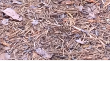
Kuntotestit / kynnystestit
Kuntotestien ohjeistus