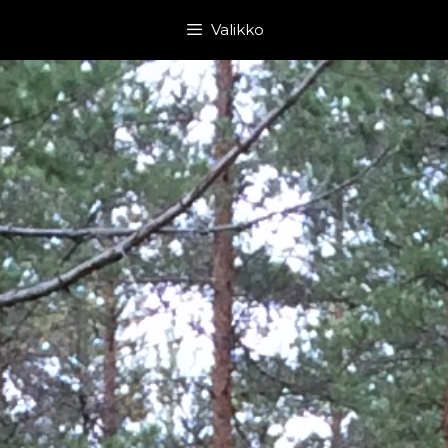
Siirry
Valikko
sisältöön