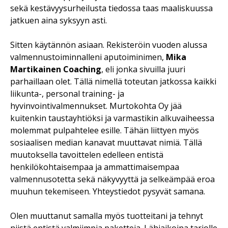
sekä kestävyysurheilusta tiedossa taas maaliskuussa
jatkuen aina syksyyn asti.
Sitten käytännön asiaan. Rekisteröin vuoden alussa
valmennustoiminnalleni aputoiminimen,
Mika
Martikainen Coaching
, eli jonka sivuilla juuri
parhaillaan olet. Tällä nimellä toteutan jatkossa kaikki
liikunta-, personal training- ja
hyvinvointivalmennukset. Murtokohta Oy jää
kuitenkin taustayhtiöksi ja varmastikin alkuvaiheessa
molemmat pulpahtelee esille. Tähän liittyen myös
sosiaalisen median kanavat muuttavat nimiä. Tällä
muutoksella tavoittelen edelleen entistä
henkilökohtaisempaa ja ammattimaisempaa
valmennusotetta sekä näkyvyyttä ja selkeämpää eroa
muuhun tekemiseen. Yhteystiedot pysyvät samana.
Olen muuttanut samalla myös tuotteitani ja tehnyt
niistä entistä valmiimpia paketteja. Lähiaikoina tarjolle