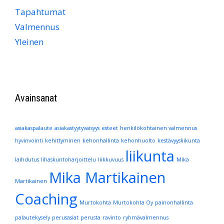
Tapahtumat
Valmennus
Yleinen
Avainsanat
asiakaspalaute
asiakastyytyväisyys
esteet
henkilökohtainen valmennus
hyvinvointi
kehittyminen
kehonhallinta
kehonhuolto
kestävyysliikunta
liikunta
laihdutus
lihaskuntoharjoittelu
liikkuvuus
Mika
Mika Martikainen
Martikainen
Coaching
Murtokohta
Murtokohta Oy
painonhallinta
palautekysely
perusasiat
perusta
ravinto
ryhmävalmennus