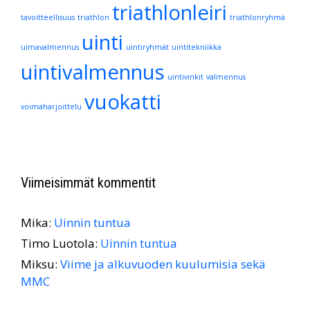
triathlonleiri
tavoitteellisuus
triathlon
triathlonryhmä
uinti
uimavalmennus
uintiryhmät
uintitekniikka
uintivalmennus
uintivinkit
valmennus
vuokatti
voimaharjoittelu
Viimeisimmät kommentit
Mika
:
Uinnin tuntua
Timo Luotola
:
Uinnin tuntua
Miksu
:
Viime ja alkuvuoden kuulumisia sekä
MMC