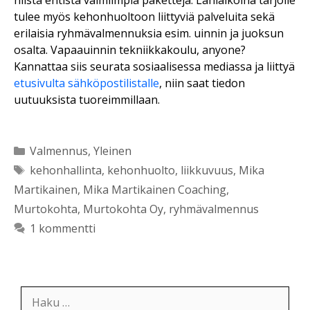
tulee myös kehonhuoltoon liittyviä palveluita sekä
erilaisia ryhmävalmennuksia esim. uinnin ja juoksun
osalta. Vapaauinnin tekniikkakoulu, anyone?
Kannattaa siis seurata sosiaalisessa mediassa ja liittyä
etusivulta sähköpostilistalle
, niin saat tiedon
uutuuksista tuoreimmillaan.
Kategoriat
Valmennus
,
Yleinen
Avainsanat
kehonhallinta
,
kehonhuolto
,
liikkuvuus
,
Mika
Martikainen
,
Mika Martikainen Coaching
,
Murtokohta
,
Murtokohta Oy
,
ryhmävalmennus
1 kommentti
Haku: