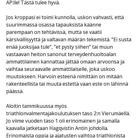
AP:lle! Tästä tulee hyvä.
Jos kroppasi ei toimi kunnolla, uskon vahvasti, että
suurimmassa osassa tapauksista käänne
parempaan on tehtävissä, mutta se vaatii
kärsivällisyyttä ja valtavan määrän tekemistä. ”Ei susta
enää juoksijaa tule”, ”et pysty siihen” tai muun
vastaavan heiton sanonut terveydenhuoltoalan
ammattilainen kannattaa jättää omaan arvoonsa ja
vaihtaa seuraavalle ammattilaiselle, joka uskoo
muutokseen. Harvoin esteenä nimittäin on mitään
rakenteellista tai muuta estettä vaan este on lähinnä
päässä.
Aloitin tammikuussa myös
triathlonvalmentajakoulutuksen taso 2:n Vierumäellä.
Jo viime vuoden taso 1 oli erinomainen ja samalla
kaavalla jatketaan Hagqvistin Antin johdolla.
Erinomaista oppia ja ajatusten vaihtoa triathlonista