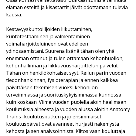
elämän esteitä ja kisastartit jäivät odottamaan tulevia
kausia.
Kestävyyskuntoilijoiden liikuttaminen,
kuntotestaaminen ja valmentaminen
voimaharjoitteluineen ovat edelleen
ydinosaamistani. Suurena lisänä tähän olen yhä
enemmän ottanut ja tulen ottamaan kehonhuollon,
kehonhallinnan ja liikkuvuusharjoittelun palvelut.
Tähän on henkilökohtaiset syyt. Reilun parin vuoden
tiedonhankinnan, fysioterapian ja ennen kaikkea
päivittäisen tekemisen vuoksi kehoni on
terveimmässä ja suorituskykyisimmässä kunnossa
kuin koskaan. Viime vuoden puolella aloin haalimaan
koulutuksia aiheesta ja vuoden alussa aloitin Anatomy
Trains -koulutusputken ja jo ensimmäiset
koulutuspäivät ovat avanneet hurjasti näkemystä
kehosta ja sen analysoinnista. Kiitos vaan kouluttaja