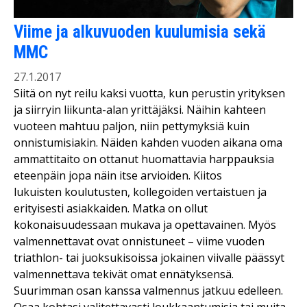
Viime ja alkuvuoden kuulumisia sekä
MMC
27.1.2017
Siitä on nyt reilu kaksi vuotta, kun perustin yrityksen
ja siirryin liikunta-alan yrittäjäksi. Näihin kahteen
vuoteen mahtuu paljon, niin pettymyksiä kuin
onnistumisiakin. Näiden kahden vuoden aikana oma
ammattitaito on ottanut huomattavia harppauksia
eteenpäin jopa näin itse arvioiden. Kiitos
lukuisten koulutusten, kollegoiden vertaistuen ja
erityisesti asiakkaiden. Matka on ollut
kokonaisuudessaan mukava ja opettavainen. Myös
valmennettavat ovat onnistuneet – viime vuoden
triathlon- tai juoksukisoissa jokainen viivalle päässyt
valmennettava tekivät omat ennätyksensä.
Suurimman osan kanssa valmennus jatkuu edelleen.
Osaa kohtasi valitettavasti loukkaantumisia tai muita