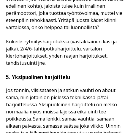
edellinen kohta), jaloista tulee kuin irrallinen
perämoottori, joka tuottaa työntövoimaa, muttei vie
eteenpäin tehokkaasti. Yritäpä juosta kädet kiinni
vartalossa, onko helppoa tai luonnollista?
Kokeile: rytmitysharjoituksia (vastakkainen käsi ja
jalka), 2/4/6-tahtipotkuharjoittelu, vartalon
kiertoharjoitukset, yhden raajan harjoitukset,
tahdistusuinti jne.
5. Yksipuolinen harjoittelu
Jos tonnin, viisisatasen ja satkun vauhti on about
sama, niin jotain on pielessä tekniikassa ja/tai
harjoittelussa. Yksipuoleinen harjoittelu on melko
normaalia myös muissa lajeissa eikä uinti tee
poikkeusta. Sama lenkki, samaa vauhtia, samaan
aikaan päivästä, samassa säässä joka viikko. Uinnin