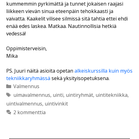
kummemmin pyrkimättä ja tunnet jokaisen raajasi
liikkeen vievän sinua eteenpäin tehokkaasti ja
vaivatta. Kaakelit vilisee silmissä sitä tahtia ettei ehdi
enää edes laskea. Matkaa. Nautinnollisia hetkiä
vedessä!
Oppimisterveisin,
Mika
PS. Juuri näitä asioita opetan
alkeiskurssilla kuin myös
tekniikkaryhmässä
sekä yksityisopetuksena.
Kategoriat
Valmennus
Avainsanat
uimavalmennus
,
uinti
,
uintiryhmät
,
uintitekniikka
,
uintivalmennus
,
uintivinkit
2 kommenttia