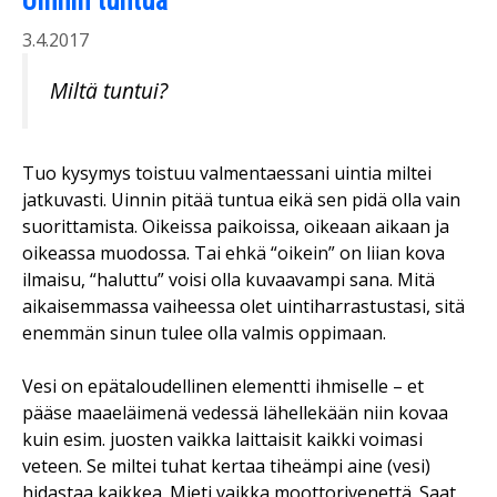
Uinnin tuntua
3.4.2017
Miltä tuntui?
Tuo kysymys toistuu valmentaessani uintia miltei
jatkuvasti. Uinnin pitää tuntua eikä sen pidä olla vain
suorittamista. Oikeissa paikoissa, oikeaan aikaan ja
oikeassa muodossa. Tai ehkä “oikein” on liian kova
ilmaisu, “haluttu” voisi olla kuvaavampi sana. Mitä
aikaisemmassa vaiheessa olet uintiharrastustasi, sitä
enemmän sinun tulee olla valmis oppimaan.
Vesi on epätaloudellinen elementti ihmiselle – et
pääse maaeläimenä vedessä lähellekään niin kovaa
kuin esim. juosten vaikka laittaisit kaikki voimasi
veteen. Se miltei tuhat kertaa tiheämpi aine (vesi)
hidastaa kaikkea. Mieti vaikka moottorivenettä. Saat