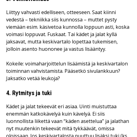
Liittyy vahvasti edelliseen, otteeseen. Saat kiinni
vedestä – tekniikka siis kunnossa – muttet pysty
viemään esim. käsivetoa kunnolla loppuun asti, koska
voimasi loppuvat. Fuskaat. Tai kädet ja jalat kyllä
jaksavat, mutta keskivartalo lopettaa tukemisen,
jolloin asento huononee ja vastus lisääntyy.
Kokeile: voimaharjoittelun lisäämistä ja keskivartalon
toiminnan vahvistamista. Pääsetkö sivulankkuun?
Jaksatko vetää leukoja?
4. Rytmitys ja tuki
Kädet ja jalat tekeevät eri asiaa. Uinti muistuttaa
enemmän katkokävelyä kuin kävelyä. Ei siis
luonnollista liikettä vaan “käden asettelua” ja jalathan
nyt muutenkin tekeevät mitä tykkäävät, omissa
oloissaan. Jos keskivartalosta puuttuu lisäksi tuki (ks.