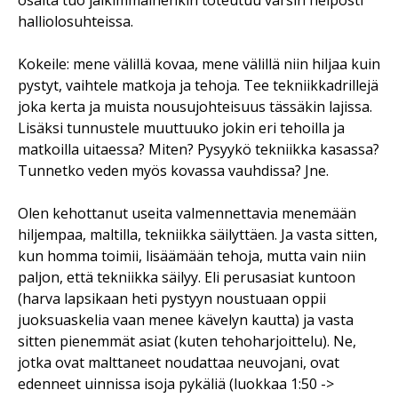
osalta tuo jälkimmäinenkin toteutuu varsin helposti
halliolosuhteissa.
Kokeile: mene välillä kovaa, mene välillä niin hiljaa kuin
pystyt, vaihtele matkoja ja tehoja. Tee tekniikkadrillejä
joka kerta ja muista nousujohteisuus tässäkin lajissa.
Lisäksi tunnustele muuttuuko jokin eri tehoilla ja
matkoilla uitaessa? Miten? Pysyykö tekniikka kasassa?
Tunnetko veden myös kovassa vauhdissa? Jne.
Olen kehottanut useita valmennettavia menemään
hiljempaa, maltilla, tekniikka säilyttäen. Ja vasta sitten,
kun homma toimii, lisäämään tehoja, mutta vain niin
paljon, että tekniikka säilyy. Eli perusasiat kuntoon
(harva lapsikaan heti pystyyn noustuaan oppii
juoksuaskelia vaan menee kävelyn kautta) ja vasta
sitten pienemmät asiat (kuten tehoharjoittelu). Ne,
jotka ovat malttaneet noudattaa neuvojani, ovat
edenneet uinnissa isoja pykäliä (luokkaa 1:50 ->