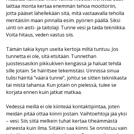
laittaa monta kertaa enemmän tehoa moottoriin,
jotta pääset lähellekään sitä, mitä vastaavalla teholla
mentäisiin maan pinnalla esim. pyörien päällä. Siksi
uinti on aisti- ja taitolaji. Tunne vesi ja taida tekniikka.
Voita hitaus, veden vastus siis.
Tämän takia kysyn useita kertoja miltä tuntuu. Jos
tunnetta ei ole, sitä etsitään. Tunnethan
juostessasikin pikkukiven kengässä ja haluat tehdä
sille jotain. Se häiritsee tekemistäsi. Uinnissa sinua
tulisi häiritä ”väärä tunne”, johtui se sitten tekniikasta
tai mistä tahansa. Kun jotain on pielessä, tulee se
korjata ennen kuin jatkat matkaa.
Vedessä meillä ei ole kiinteää kontaktipintaa, joten
meidän pitää ottaa kiinni jostain. Vaihtoehtoja jää yksi
– vesi. Siis siitä melkein tuhat kertaa tiheämmästä
aineesta kuin ilma. Siitäkin saa kiinni. Se onnistuu vain