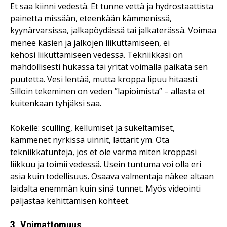
Et saa kiinni vedestä. Et tunne vettä ja hydrostaattista
painetta missään, eteenkään kämmenissä,
kyynärvarsissa, jalkapöydässä tai jalkaterässä. Voimaa
menee käsien ja jalkojen liikuttamiseen, ei
kehosi liikuttamiseen vedessä. Tekniikkasi on
mahdollisesti hukassa tai yrität voimalla paikata sen
puutetta. Vesi lentää, mutta kroppa lipuu hitaasti.
Silloin tekeminen on veden ”lapioimista” – allasta et
kuitenkaan tyhjäksi saa.
Kokeile: sculling, kellumiset ja sukeltamiset,
kämmenet nyrkissä uinnit, lättärit ym. Ota
tekniikkatunteja, jos et ole varma miten kroppasi
liikkuu ja toimii vedessä. Usein tuntuma voi olla eri
asia kuin todellisuus. Osaava valmentaja näkee altaan
laidalta enemmän kuin sinä tunnet. Myös videointi
paljastaa kehittämisen kohteet.
3. Voimattomuus