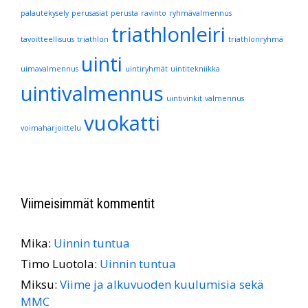
palautekysely
perusasiat
perusta
ravinto
ryhmävalmennus
triathlonleiri
tavoitteellisuus
triathlon
triathlonryhmä
uinti
uimavalmennus
uintiryhmät
uintitekniikka
uintivalmennus
uintivinkit
valmennus
vuokatti
voimaharjoittelu
Viimeisimmät kommentit
Mika
:
Uinnin tuntua
Timo Luotola
:
Uinnin tuntua
Miksu
:
Viime ja alkuvuoden kuulumisia sekä
MMC