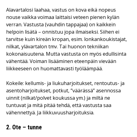
Alavartalosi laahaa, vastus on kova eikä nopeus
nouse vaikka voimaa laittaisi veteen pienen kylän
verran. Vastusta (vauhdin tappajaa) on kaikkein
helpoin lisätä – onnistuu jopa ilmaiseksi. Siihen ei
tarvitse kuin kireän kropan, esim. lonkankoukistajat,
nilkat, ylävartalon tmv. Tai huonon tekniikan
kokonaisuutena. Mutta vastusta on myös edullisinta
vähentää. Voiman lisääminen eteenpäin vievään
liikkeeseen on huomattavasti työläämpää.
Kokeile: kellumis- ja liukuharjoitukset, rentoutus- ja
asentoharjoitukset, potkut, ”väärässä” asennossa
uinnit (nilkat/polvet koukussa ym.) ja miltä ne
tuntuvat ja mitä pitää tehdä, että vastusta saa
vähennettyä. Ja liikkuvuusharjoituksia.
2. Ote – tunne