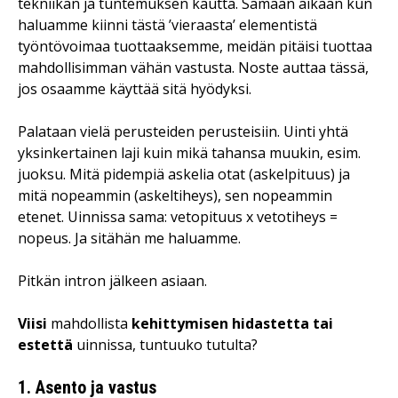
tekniikan ja tuntemuksen kautta. Samaan aikaan kun
haluamme kiinni tästä ’vieraasta’ elementistä
työntövoimaa tuottaaksemme, meidän pitäisi tuottaa
mahdollisimman vähän vastusta. Noste auttaa tässä,
jos osaamme käyttää sitä hyödyksi.
Palataan vielä perusteiden perusteisiin. Uinti yhtä
yksinkertainen laji kuin mikä tahansa muukin, esim.
juoksu. Mitä pidempiä askelia otat (askelpituus) ja
mitä nopeammin (askeltiheys), sen nopeammin
etenet. Uinnissa sama: vetopituus x vetotiheys =
nopeus. Ja sitähän me haluamme.
Pitkän intron jälkeen asiaan.
Viisi
mahdollista
kehittymisen hidastetta tai
estettä
uinnissa, tuntuuko tutulta?
1. Asento ja vastus