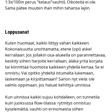
1:3x/100m perus “kelaus”vauhti). Oikoteitä ei ole.
Sama pätee muuten ihan mihin tahansa lajiin.
Loppusanat
Kuten huomaat, kaikki liittyy vähän kaikkeen.
Kokonaisuutta unohtamatta, etene (opi) askel
kerrallaan. Jos jollakin osa-alueella on parannettavaa,
keskity siihen harjoite kerrallaan, äläkä yritä korjata
tai kiinnittää huomiota kaikkeen yhdellä kertaa. Se ei
onnistu. Vai opitko yhdeltä istumalta lukemaan,
laskemaan ja kirjoittamaan? Sanon nyt vielä: ole
valmis oppimaan, jos haluat kehittyä uinnissa.
Kun uinnissa kaikki sujuu kohdalleen, on tunnetila
kuin juoksussa flow-tilassa: rytmitys onnistuu
kyselemättä, vauhti on erinomaista siihen