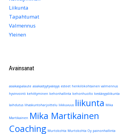
Liikunta
Tapahtumat
Valmennus
Yleinen
Avainsanat
asiakaspalaute
asiakastyytyväisyys
esteet
henkilökohtainen valmennus
hyvinvointi
kehittyminen
kehonhallinta
kehonhuolto
kestävyysliikunta
liikunta
laihdutus
lihaskuntoharjoittelu
liikkuvuus
Mika
Mika Martikainen
Martikainen
Coaching
Murtokohta
Murtokohta Oy
painonhallinta