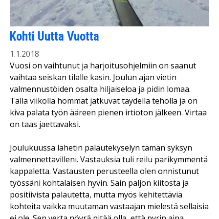
Kohti Uutta Vuotta
1.1.2018
Vuosi on vaihtunut ja harjoitusohjelmiin on saanut
vaihtaa seiskan tilalle kasin. Joulun ajan vietin
valmennustöiden osalta hiljaiseloa ja pidin lomaa.
Tällä viikolla hommat jatkuvat täydellä teholla ja on
kiva palata työn ääreen pienen irtioton jälkeen. Virtaa
on taas jaettavaksi.
Joulukuussa lähetin palautekyselyn tämän syksyn
valmennettavilleni. Vastauksia tuli reilu parikymmentä
kappaletta. Vastausten perusteella olen onnistunut
työssäni kohtalaisen hyvin. Sain paljon kiitosta ja
positiivista palautetta, mutta myös kehitettäviä
kohteita vaikka muutaman vastaajan mielestä sellaisia
ei ole. Sen verta nöyrä pitää olla, että pyrin aina