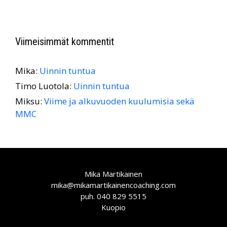
Viimeisimmät kommentit
Mika
:
Uinnin tuntua
Timo Luotola
:
Uinnin tuntua
Miksu
:
Viime ja alkuvuoden kuulumisia sekä
MMC
Mika Martikainen
mika@mikamartikainencoaching.com
puh. 040 829 5515
Kuopio