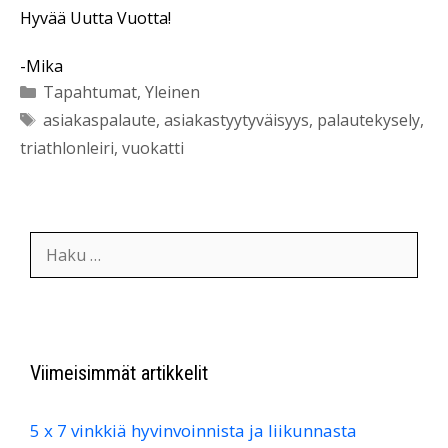
Hyvää Uutta Vuotta!
-Mika
Kategoriat
Tapahtumat
,
Yleinen
Avainsanat
asiakaspalaute
,
asiakastyytyväisyys
,
palautekysely
,
triathlonleiri
,
vuokatti
Haku:
Viimeisimmät artikkelit
5 x 7 vinkkiä hyvinvoinnista ja liikunnasta