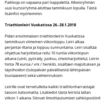
Paikkoja on vapaana pari kappaletta. Alkeisryhmän
uusi kurssi/ryhmä aloittaa tammikuun lopulla. Tästä
lisäinfot myöhemmin.
Triathlonleiri Vuokatissa 26.-28.1.2018
Pidän ensimmäisen triathlonleirin Vuokatissa
tammikuun viimeinen viikonloppu. Leiri alkaa
perjantai-iltana ja loppuu sunnuntaina. Leiri sisältää
ohjattua harjoittelua reilu 10 tuntia viikonlopun
aikana (uinti, pyöräily, juoksu, oheisharjoittelu). Leirin
hinta 78 euroa / vrk / henkilö, sisältäen majoituksen ja
täysihoidon (tulopäivän päivällisestä lähtöpäivän
lounaaseen) sekä valmennuksen.
Leirille ovat tervetulleita kaikki triathlonharrastajat
tasoon katsomatta. Lisätiedot tästä leiristä laitan
viikon 1 aikana. Sitovat ilmoittautumiset sähköpostiini!