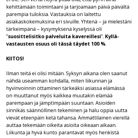
kehittämään toimintaani ja tarjoamaan päivä päivältä
parempia tuloksia. Vastauksia on laitettu
asiakaskokemuksina eri sivuille. Yhtenä – ja mielestäni
tärkeimpänä – kysymyksenä kyselyssä oli
”
suosittelisitko palveluita kavereillesi
”.
Kyllä-
vastausten osuus oli tässä täydet 100 %
.
KIITOS!
Ilman teitä ei olisi mitään. Syksyn aikana olen saanut
nähdä useamman kohdalla, miten liikunnan ja
hyvinvoinnin ottaminen tärkeäksi asiassa elämässä
on muuttanut myös kaikkea muutakin elämää
parempaan ja jämptimpään suuntaan. Asioiden
sinnikäs säännöllinen tekeminen ja halu oppia uutta
vievät eteenpäin ketä tahansa. Ammattilainen vierellä
auttaa tekemään oikeita asioita oikeaan aikaan.
Liikunta ja hyvä kunto parantavat myös henkistä