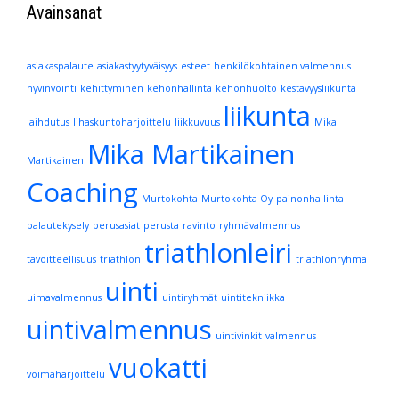
Avainsanat
asiakaspalaute
asiakastyytyväisyys
esteet
henkilökohtainen valmennus
hyvinvointi
kehittyminen
kehonhallinta
kehonhuolto
kestävyysliikunta
liikunta
laihdutus
lihaskuntoharjoittelu
liikkuvuus
Mika
Mika Martikainen
Martikainen
Coaching
Murtokohta
Murtokohta Oy
painonhallinta
palautekysely
perusasiat
perusta
ravinto
ryhmävalmennus
triathlonleiri
tavoitteellisuus
triathlon
triathlonryhmä
uinti
uimavalmennus
uintiryhmät
uintitekniikka
uintivalmennus
uintivinkit
valmennus
vuokatti
voimaharjoittelu