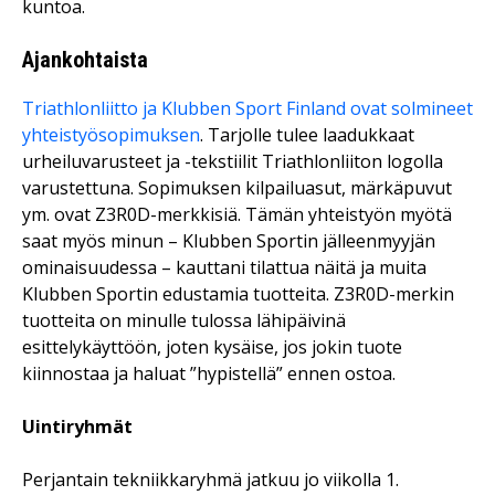
kuntoa.
Ajankohtaista
Triathlonliitto ja Klubben Sport Finland ovat solmineet
yhteistyösopimuksen
. Tarjolle tulee laadukkaat
urheiluvarusteet ja -tekstiilit Triathlonliiton logolla
varustettuna. Sopimuksen kilpailuasut, märkäpuvut
ym. ovat Z3R0D-merkkisiä. Tämän yhteistyön myötä
saat myös minun – Klubben Sportin jälleenmyyjän
ominaisuudessa – kauttani tilattua näitä ja muita
Klubben Sportin edustamia tuotteita. Z3R0D-merkin
tuotteita on minulle tulossa lähipäivinä
esittelykäyttöön, joten kysäise, jos jokin tuote
kiinnostaa ja haluat ”hypistellä” ennen ostoa.
Uintiryhmät
Perjantain tekniikkaryhmä jatkuu jo viikolla 1.