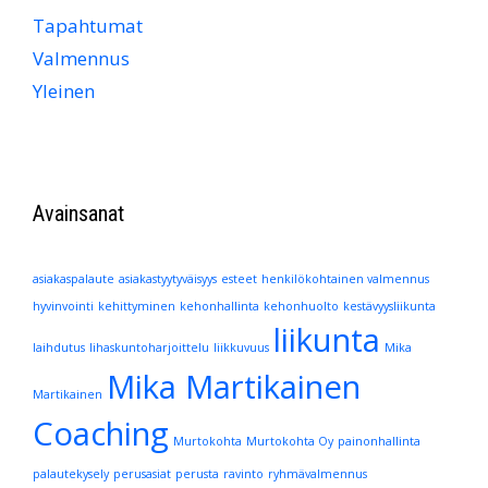
Tapahtumat
Valmennus
Yleinen
Avainsanat
asiakaspalaute
asiakastyytyväisyys
esteet
henkilökohtainen valmennus
hyvinvointi
kehittyminen
kehonhallinta
kehonhuolto
kestävyysliikunta
liikunta
laihdutus
lihaskuntoharjoittelu
liikkuvuus
Mika
Mika Martikainen
Martikainen
Coaching
Murtokohta
Murtokohta Oy
painonhallinta
palautekysely
perusasiat
perusta
ravinto
ryhmävalmennus