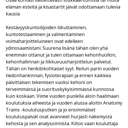
elämän esteitä ja kisastartit jäivät odottamaan tulevia
kausia.
Kestävyyskuntoilijoiden liikuttaminen,
kuntotestaaminen ja valmentaminen
voimaharjoitteluineen ovat edelleen
ydinosaamistani. Suurena lisänä tähän olen yhä
enemmän ottanut ja tulen ottamaan kehonhuollon,
kehonhallinnan ja liikkuvuusharjoittelun palvelut.
Tähän on henkilökohtaiset syyt. Reilun parin vuoden
tiedonhankinnan, fysioterapian ja ennen kaikkea
päivittäisen tekemisen vuoksi kehoni on
terveimmässä ja suorituskykyisimmässä kunnossa
kuin koskaan. Viime vuoden puolella aloin haalimaan
koulutuksia aiheesta ja vuoden alussa aloitin Anatomy
Trains -koulutusputken ja jo ensimmäiset
koulutuspäivät ovat avanneet hurjasti näkemystä
kehosta ja sen analysoinnista. Kiitos vaan kouluttaja