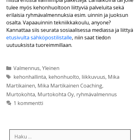
tulee myös kehonhuoltoon liittyviä palveluita sekä
erilaisia ryhmävalmennuksia esim. uinnin ja juoksun
osalta. Vapaauinnin tekniikkakoulu, anyone?
Kannattaa siis seurata sosiaalisessa mediassa ja liittyä
etusivulta sähköpostilistalle
, niin saat tiedon
uutuuksista tuoreimmillaan.
Kategoriat
Valmennus
,
Yleinen
Avainsanat
kehonhallinta
,
kehonhuolto
,
liikkuvuus
,
Mika
Martikainen
,
Mika Martikainen Coaching
,
Murtokohta
,
Murtokohta Oy
,
ryhmävalmennus
1 kommentti
Haku: