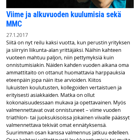
Viime ja alkuvuoden kuulumisia sekä
MMC
27.1.2017
Siitä on nyt reilu kaksi vuotta, kun perustin yrityksen
ja siirryin liikunta-alan yrittäjäksi. Näihin kahteen
vuoteen mahtuu paljon, niin pettymyksiä kuin
onnistumisiakin. Näiden kahden vuoden aikana oma
ammattitaito on ottanut huomattavia harppauksia
eteenpäin jopa näin itse arvioiden. Kiitos
lukuisten koulutusten, kollegoiden vertaistuen ja
erityisesti asiakkaiden. Matka on ollut
kokonaisuudessaan mukava ja opettavainen. Myös
valmennettavat ovat onnistuneet – viime vuoden
triathlon- tai juoksukisoissa jokainen viivalle päässyt
valmennettava tekivät omat ennätyksensä.
Suurimman osan kanssa valmennus jatkuu edelleen.
Osaa kohtasi valitettavasti loukkaantumisia tai muita