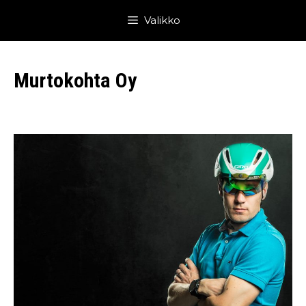
Siirry
Valikko
sisältöön
Murtokohta Oy