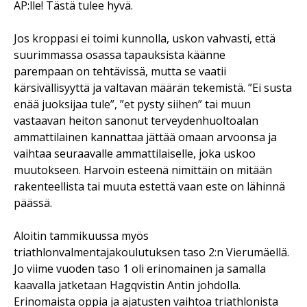
AP:lle! Tästä tulee hyvä.
Jos kroppasi ei toimi kunnolla, uskon vahvasti, että
suurimmassa osassa tapauksista käänne
parempaan on tehtävissä, mutta se vaatii
kärsivällisyyttä ja valtavan määrän tekemistä. ”Ei susta
enää juoksijaa tule”, ”et pysty siihen” tai muun
vastaavan heiton sanonut terveydenhuoltoalan
ammattilainen kannattaa jättää omaan arvoonsa ja
vaihtaa seuraavalle ammattilaiselle, joka uskoo
muutokseen. Harvoin esteenä nimittäin on mitään
rakenteellista tai muuta estettä vaan este on lähinnä
päässä.
Aloitin tammikuussa myös
triathlonvalmentajakoulutuksen taso 2:n Vierumäellä.
Jo viime vuoden taso 1 oli erinomainen ja samalla
kaavalla jatketaan Hagqvistin Antin johdolla.
Erinomaista oppia ja ajatusten vaihtoa triathlonista