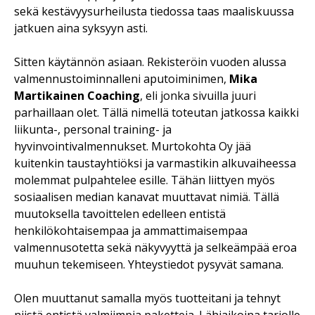
sekä kestävyysurheilusta tiedossa taas maaliskuussa
jatkuen aina syksyyn asti.
Sitten käytännön asiaan. Rekisteröin vuoden alussa
valmennustoiminnalleni aputoiminimen,
Mika
Martikainen Coaching
, eli jonka sivuilla juuri
parhaillaan olet. Tällä nimellä toteutan jatkossa kaikki
liikunta-, personal training- ja
hyvinvointivalmennukset. Murtokohta Oy jää
kuitenkin taustayhtiöksi ja varmastikin alkuvaiheessa
molemmat pulpahtelee esille. Tähän liittyen myös
sosiaalisen median kanavat muuttavat nimiä. Tällä
muutoksella tavoittelen edelleen entistä
henkilökohtaisempaa ja ammattimaisempaa
valmennusotetta sekä näkyvyyttä ja selkeämpää eroa
muuhun tekemiseen. Yhteystiedot pysyvät samana.
Olen muuttanut samalla myös tuotteitani ja tehnyt
niistä entistä valmiimpia paketteja. Lähiaikoina tarjolle