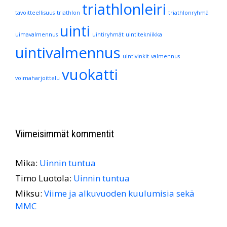
triathlonleiri
tavoitteellisuus
triathlon
triathlonryhmä
uinti
uimavalmennus
uintiryhmät
uintitekniikka
uintivalmennus
uintivinkit
valmennus
vuokatti
voimaharjoittelu
Viimeisimmät kommentit
Mika
:
Uinnin tuntua
Timo Luotola
:
Uinnin tuntua
Miksu
:
Viime ja alkuvuoden kuulumisia sekä
MMC