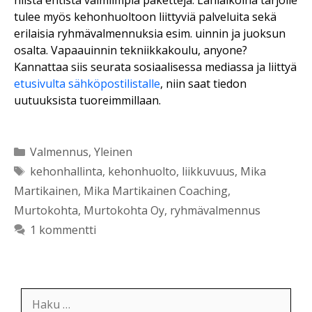
tulee myös kehonhuoltoon liittyviä palveluita sekä
erilaisia ryhmävalmennuksia esim. uinnin ja juoksun
osalta. Vapaauinnin tekniikkakoulu, anyone?
Kannattaa siis seurata sosiaalisessa mediassa ja liittyä
etusivulta sähköpostilistalle
, niin saat tiedon
uutuuksista tuoreimmillaan.
Kategoriat
Valmennus
,
Yleinen
Avainsanat
kehonhallinta
,
kehonhuolto
,
liikkuvuus
,
Mika
Martikainen
,
Mika Martikainen Coaching
,
Murtokohta
,
Murtokohta Oy
,
ryhmävalmennus
1 kommentti
Haku: