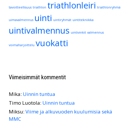
triathlonleiri
tavoitteellisuus
triathlon
triathlonryhmä
uinti
uimavalmennus
uintiryhmät
uintitekniikka
uintivalmennus
uintivinkit
valmennus
vuokatti
voimaharjoittelu
Viimeisimmät kommentit
Mika
:
Uinnin tuntua
Timo Luotola
:
Uinnin tuntua
Miksu
:
Viime ja alkuvuoden kuulumisia sekä
MMC