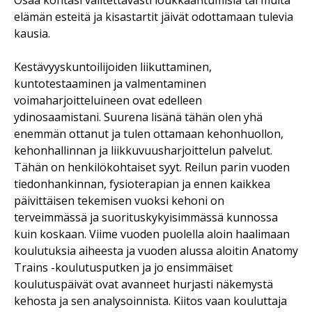
elämän esteitä ja kisastartit jäivät odottamaan tulevia
kausia.
Kestävyyskuntoilijoiden liikuttaminen,
kuntotestaaminen ja valmentaminen
voimaharjoitteluineen ovat edelleen
ydinosaamistani. Suurena lisänä tähän olen yhä
enemmän ottanut ja tulen ottamaan kehonhuollon,
kehonhallinnan ja liikkuvuusharjoittelun palvelut.
Tähän on henkilökohtaiset syyt. Reilun parin vuoden
tiedonhankinnan, fysioterapian ja ennen kaikkea
päivittäisen tekemisen vuoksi kehoni on
terveimmässä ja suorituskykyisimmässä kunnossa
kuin koskaan. Viime vuoden puolella aloin haalimaan
koulutuksia aiheesta ja vuoden alussa aloitin Anatomy
Trains -koulutusputken ja jo ensimmäiset
koulutuspäivät ovat avanneet hurjasti näkemystä
kehosta ja sen analysoinnista. Kiitos vaan kouluttaja