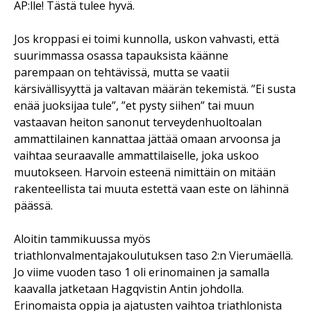
AP:lle! Tästä tulee hyvä.
Jos kroppasi ei toimi kunnolla, uskon vahvasti, että
suurimmassa osassa tapauksista käänne
parempaan on tehtävissä, mutta se vaatii
kärsivällisyyttä ja valtavan määrän tekemistä. ”Ei susta
enää juoksijaa tule”, ”et pysty siihen” tai muun
vastaavan heiton sanonut terveydenhuoltoalan
ammattilainen kannattaa jättää omaan arvoonsa ja
vaihtaa seuraavalle ammattilaiselle, joka uskoo
muutokseen. Harvoin esteenä nimittäin on mitään
rakenteellista tai muuta estettä vaan este on lähinnä
päässä.
Aloitin tammikuussa myös
triathlonvalmentajakoulutuksen taso 2:n Vierumäellä.
Jo viime vuoden taso 1 oli erinomainen ja samalla
kaavalla jatketaan Hagqvistin Antin johdolla.
Erinomaista oppia ja ajatusten vaihtoa triathlonista