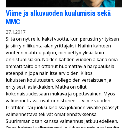
Viime ja alkuvuoden kuulumisia sekä
MMC
27.1.2017
Siitä on nyt reilu kaksi vuotta, kun perustin yrityksen
ja siirryin liikunta-alan yrittäjäksi. Näihin kahteen
vuoteen mahtuu paljon, niin pettymyksiä kuin
onnistumisiakin. Näiden kahden vuoden aikana oma
ammattitaito on ottanut huomattavia harppauksia
eteenpäin jopa näin itse arvioiden. Kiitos
lukuisten koulutusten, kollegoiden vertaistuen ja
erityisesti asiakkaiden. Matka on ollut
kokonaisuudessaan mukava ja opettavainen. Myös
valmennettavat ovat onnistuneet – viime vuoden
triathlon- tai juoksukisoissa jokainen viivalle päässyt
valmennettava tekivät omat ennätyksensä.
Suurimman osan kanssa valmennus jatkuu edelleen.
Osaa kohtasi valitettavasti loukkaantumisia tai muita