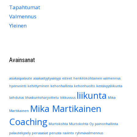
Tapahtumat
Valmennus
Yleinen
Avainsanat
asiakaspalaute
asiakastyytyväisyys
esteet
henkilökohtainen valmennus
hyvinvointi
kehittyminen
kehonhallinta
kehonhuolto
kestävyysliikunta
liikunta
laihdutus
lihaskuntoharjoittelu
liikkuvuus
Mika
Mika Martikainen
Martikainen
Coaching
Murtokohta
Murtokohta Oy
painonhallinta
palautekysely
perusasiat
perusta
ravinto
ryhmävalmennus