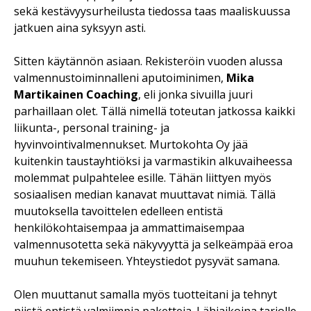
sekä kestävyysurheilusta tiedossa taas maaliskuussa
jatkuen aina syksyyn asti.
Sitten käytännön asiaan. Rekisteröin vuoden alussa
valmennustoiminnalleni aputoiminimen,
Mika
Martikainen Coaching
, eli jonka sivuilla juuri
parhaillaan olet. Tällä nimellä toteutan jatkossa kaikki
liikunta-, personal training- ja
hyvinvointivalmennukset. Murtokohta Oy jää
kuitenkin taustayhtiöksi ja varmastikin alkuvaiheessa
molemmat pulpahtelee esille. Tähän liittyen myös
sosiaalisen median kanavat muuttavat nimiä. Tällä
muutoksella tavoittelen edelleen entistä
henkilökohtaisempaa ja ammattimaisempaa
valmennusotetta sekä näkyvyyttä ja selkeämpää eroa
muuhun tekemiseen. Yhteystiedot pysyvät samana.
Olen muuttanut samalla myös tuotteitani ja tehnyt
niistä entistä valmiimpia paketteja. Lähiaikoina tarjolle