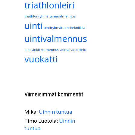
triathlonleiri
triathlonryhmä
uimavalmennus
uinti
uintiryhmät
uintitekniikka
uintivalmennus
uintivinkit
valmennus
voimaharjoittelu
vuokatti
Viimeisimmät kommentit
Mika
:
Uinnin tuntua
Timo Luotola
:
Uinnin
tuntua