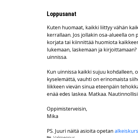
Loppusanat
Kuten huomaat, kaikki liittyy vähän ka
kerrallaan. Jos jollakin osa-alueella on 
korjata tai kiinnittää huomiota kaikkeen
lukemaan, laskemaan ja kirjoittamaan? S
uinnissa.
Kun uinnissa kaikki sujuu kohdalleen, o
kyselemättä, vauhti on erinomaista si
liikkeen vievän sinua eteenpäin tehokkaas
enää edes laskea. Matkaa. Nautinnollisi
Oppimisterveisin,
Mika
PS. Juuri näitä asioita opetan
alkeiskur
Kategoriat
Valmennus