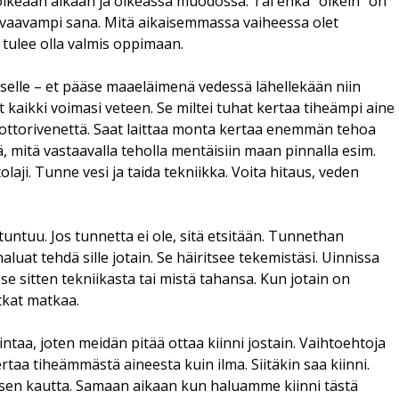
 oikeaan aikaan ja oikeassa muodossa. Tai ehkä “oikein” on
a kuvaavampi sana. Mitä aikaisemmassa vaiheessa olet
 tulee olla valmis oppimaan.
iselle – et pääse maaeläimenä vedessä lähellekään niin
it kaikki voimasi veteen. Se miltei tuhat kertaa tiheämpi aine
moottorivenettä. Saat laittaa monta kertaa enemmän tehoa
ä, mitä vastaavalla teholla mentäisiin maan pinnalla esim.
itolaji. Tunne vesi ja taida tekniikka. Voita hitaus, veden
tuntuu. Jos tunnetta ei ole, sitä etsitään. Tunnethan
luat tehdä sille jotain. Se häiritsee tekemistäsi. Uinnissa
i se sitten tekniikasta tai mistä tahansa. Kun jotain on
atkat matkaa.
intaa, joten meidän pitää ottaa kiinni jostain. Vaihtoehtoja
kertaa tiheämmästä aineesta kuin ilma. Siitäkin saa kiinni.
ksen kautta. Samaan aikaan kun haluamme kiinni tästä