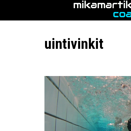
Siirry
sisältöön
uintivinkit