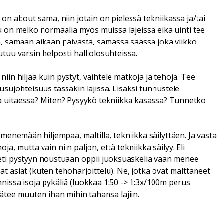
i on about sama, niin jotain on pielessä tekniikassa ja/tai
lu on melko normaalia myös muissa lajeissa eikä uinti tee
, samaan aikaan päivästä, samassa säässä joka viikko.
tuu varsin helposti halliolosuhteissa.
 niin hiljaa kuin pystyt, vaihtele matkoja ja tehoja. Tee
ousujohteisuus tässäkin lajissa. Lisäksi tunnustele
lla uitaessa? Miten? Pysyykö tekniikka kasassa? Tunnetko
enemään hiljempaa, maltilla, tekniikka säilyttäen. Ja vasta
a, mutta vain niin paljon, että tekniikka säilyy. Eli
eti pystyyn noustuaan oppii juoksuaskelia vaan menee
ät asiat (kuten tehoharjoittelu). Ne, jotka ovat malttaneet
nissa isoja pykäliä (luokkaa 1:50 -> 1:3x/100m perus
pätee muuten ihan mihin tahansa lajiin.