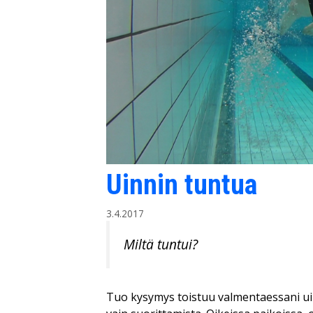
Uinnin tuntua
3.4.2017
Miltä tuntui?
Tuo kysymys toistuu valmentaessani uint