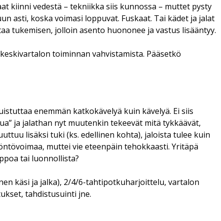
Saat kiinni vedestä – tekniikka siis kunnossa – muttet pysty
n asti, koska voimasi loppuvat. Fuskaat. Tai kädet ja jalat
ttaa tukemisen, jolloin asento huononee ja vastus lisääntyy.
a keskivartalon toiminnan vahvistamista. Pääsetkö
 muistuttaa enemmän katkokävelyä kuin kävelyä. Ei siis
lua” ja jalathan nyt muutenkin tekeevät mitä tykkäävät,
ttuu lisäksi tuki (ks. edellinen kohta), jaloista tulee kuin
yöntövoimaa, muttei vie eteenpäin tehokkaasti. Yritäpä
ppoa tai luonnollista?
en käsi ja jalka), 2/4/6-tahtipotkuharjoittelu, vartalon
ukset, tahdistusuinti jne.