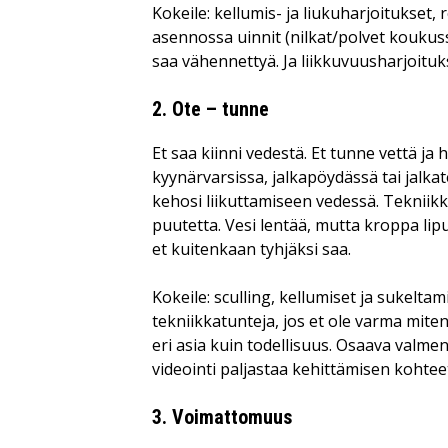
Kokeile: kellumis- ja liukuharjoitukset,
asennossa uinnit (nilkat/polvet koukussa
saa vähennettyä. Ja liikkuvuusharjoituks
2. Ote – tunne
Et saa kiinni vedestä. Et tunne vettä j
kyynärvarsissa, jalkapöydässä tai jalka
kehosi liikuttamiseen vedessä. Tekniikk
puutetta. Vesi lentää, mutta kroppa lipu
et kuitenkaan tyhjäksi saa.
Kokeile: sculling, kellumiset ja sukelta
tekniikkatunteja, jos et ole varma miten
eri asia kuin todellisuus. Osaava valm
videointi paljastaa kehittämisen kohtee
3. Voimattomuus