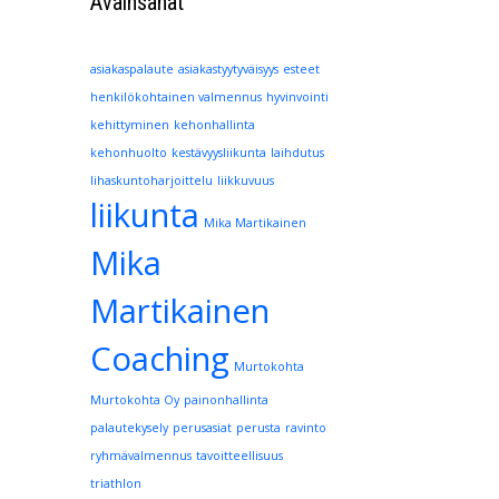
Avainsanat
asiakaspalaute
asiakastyytyväisyys
esteet
henkilökohtainen valmennus
hyvinvointi
kehittyminen
kehonhallinta
kehonhuolto
kestävyysliikunta
laihdutus
lihaskuntoharjoittelu
liikkuvuus
liikunta
Mika Martikainen
Mika
Martikainen
Coaching
Murtokohta
Murtokohta Oy
painonhallinta
palautekysely
perusasiat
perusta
ravinto
ryhmävalmennus
tavoitteellisuus
triathlon