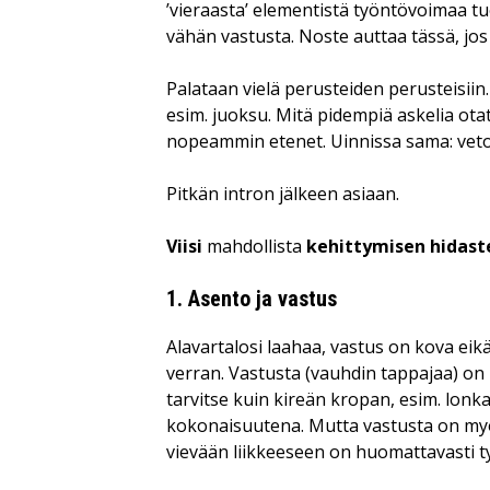
’vieraasta’ elementistä työntövoimaa 
vähän vastusta. Noste auttaa tässä, jo
Palataan vielä perusteiden perusteisiin
esim. juoksu. Mitä pidempiä askelia ota
nopeammin etenet. Uinnissa sama: veto
Pitkän intron jälkeen asiaan.
Viisi
mahdollista
kehittymisen hidaste
1. Asento ja vastus
Alavartalosi laahaa, vastus on kova eik
verran. Vastusta (vauhdin tappajaa) on k
tarvitse kuin kireän kropan, esim. lonk
kokonaisuutena. Mutta vastusta on myö
vievään liikkeeseen on huomattavasti 