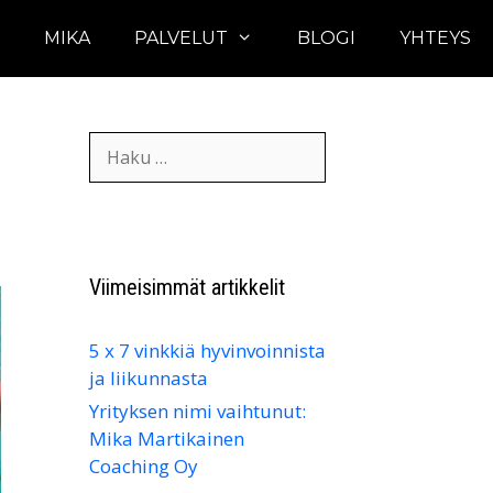
U
MIKA
PALVELUT
BLOGI
YHTEYS
Haku:
Viimeisimmät artikkelit
5 x 7 vinkkiä hyvinvoinnista
ja liikunnasta
Yrityksen nimi vaihtunut:
Mika Martikainen
Coaching Oy