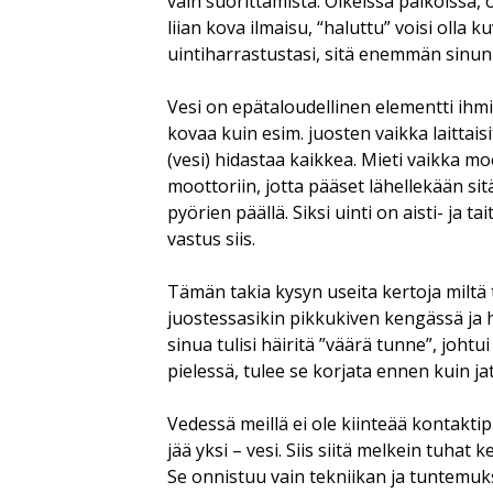
vain suorittamista. Oikeissa paikoissa,
liian kova ilmaisu, “haluttu” voisi oll
uintiharrastustasi, sitä enemmän sinun
Vesi on epätaloudellinen elementti ihm
kovaa kuin esim. juosten vaikka laittais
(vesi) hidastaa kaikkea. Mieti vaikka 
moottoriin, jotta pääset lähellekään sit
pyörien päällä. Siksi uinti on aisti- ja ta
vastus siis.
Tämän takia kysyn useita kertoja miltä 
juostessasikin pikkukiven kengässä ja ha
sinua tulisi häiritä ”väärä tunne”, johtu
pielessä, tulee se korjata ennen kuin j
Vedessä meillä ei ole kiinteää kontaktip
jää yksi – vesi. Siis siitä melkein tuhat 
Se onnistuu vain tekniikan ja tuntemu