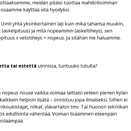
tuottaaksemme, meidän pitäisi tuottaa mahdollisimman
s osaamme käyttää sitä hyödyksi.
. Uinti yhtä yksinkertainen laji kuin mikä tahansa muukin,
t (askelpituus) ja mitä nopeammin (askeltiheys), sen
pituus x vetotiheys = nopeus. Ja sitähän me haluamme.
tta tai estettä
uinnissa, tuntuuko tutulta?
ä nopeus nouse vaikka voimaa laittaisi veteen pienen kylän
aikkein helpoin lisätä – onnistuu jopa ilmaiseksi. Siihen ei
ankoukistajat, nilkat, ylävartalon tmv. Tai huonon tekniikan
s edullisinta vähentää. Voiman lisääminen eteenpäin
työläämpää.