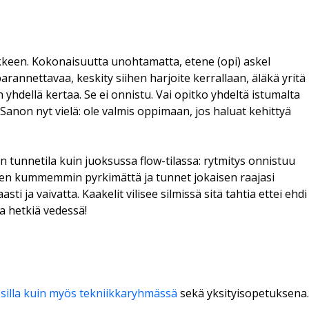
ikkeen. Kokonaisuutta unohtamatta, etene (opi) askel
parannettavaa, keskity siihen harjoite kerrallaan, äläkä yritä
 yhdellä kertaa. Se ei onnistu. Vai opitko yhdeltä istumalta
anon nyt vielä: ole valmis oppimaan, jos haluat kehittyä
n tunnetila kuin juoksussa flow-tilassa: rytmitys onnistuu
ihen kummemmin pyrkimättä ja tunnet jokaisen raajasi
ti ja vaivatta. Kaakelit vilisee silmissä sitä tahtia ettei ehdi
a hetkiä vedessä!
ssilla kuin myös tekniikkaryhmässä
sekä yksityisopetuksena.