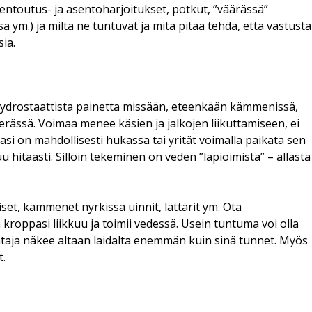
 rentoutus- ja asentoharjoitukset, potkut, ”väärässä”
 ym.) ja miltä ne tuntuvat ja mitä pitää tehdä, että vastusta
ia.
a hydrostaattista painetta missään, eteenkään kämmenissä,
terässä. Voimaa menee käsien ja jalkojen liikuttamiseen, ei
asi on mahdollisesti hukassa tai yrität voimalla paikata sen
u hitaasti. Silloin tekeminen on veden ”lapioimista” – allasta
miset, kämmenet nyrkissä uinnit, lättärit ym. Ota
 kroppasi liikkuu ja toimii vedessä. Usein tuntuma voi olla
entaja näkee altaan laidalta enemmän kuin sinä tunnet. Myös
t.