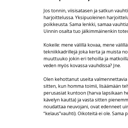
Jos tonnin, viisisatasen ja satkun vauht
harjoittelussa. Yksipuoleinen harjoitte
poikkeusta. Sama lenkki, samaa vauhtia
Uinnin osalta tuo jälkimmäinenkin toteu
Kokeile: mene välillä kovaa, mene välillä
tekniikkadrillejä joka kerta ja muista n
muuttuuko jokin eri tehoilla ja matkoi
veden myös kovassa vauhdissa? Jne.
Olen kehottanut useita valmennettavia m
sitten, kun homma toimii, lisäämään tehoj
perusasiat kuntoon (harva lapsikaan h
kävelyn kautta) ja vasta sitten pienemm
noudattaa neuvojani, ovat edenneet uin
“kelaus”vauhti). Oikoteitä ei ole. Sama 