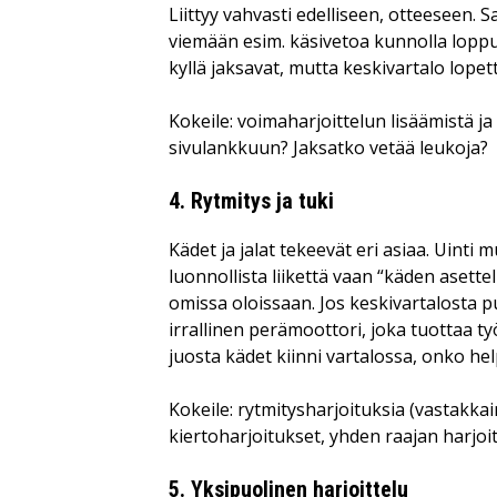
Liittyy vahvasti edelliseen, otteeseen. 
viemään esim. käsivetoa kunnolla loppuu
kyllä jaksavat, mutta keskivartalo lope
Kokeile: voimaharjoittelun lisäämistä j
sivulankkuun? Jaksatko vetää leukoja?
4. Rytmitys ja tuki
Kädet ja jalat tekeevät eri asiaa. Uinti
luonnollista liikettä vaan “käden asette
omissa oloissaan. Jos keskivartalosta puu
irrallinen perämoottori, joka tuottaa t
juosta kädet kiinni vartalossa, onko hel
Kokeile: rytmitysharjoituksia (vastakkain
kiertoharjoitukset, yhden raajan harjoit
5. Yksipuolinen harjoittelu