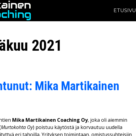
ETUSIV
näkuu 2021
htunut: Mika Martikainen
ähtien
Mika Martikainen Coaching Oy
, joka oli aiemmin
(
Murtokohta Oy
) poistuu käytöstä ja korvautuu uudella
ityttyä eri tahoilla. Yrityksen toimintaan, omistussuhteisiin