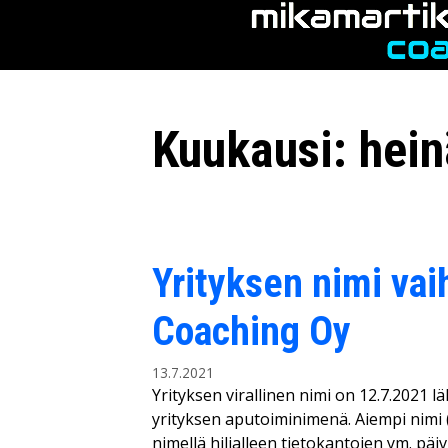
Siirry
sisältöön
Kuukausi:
hei
Yrityksen nimi vai
Coaching Oy
13.7.2021
Yrityksen virallinen nimi on 12.7.2021 l
yrityksen aputoiminimenä. Aiempi nimi 
nimellä hiljalleen tietokantojen ym. päiv