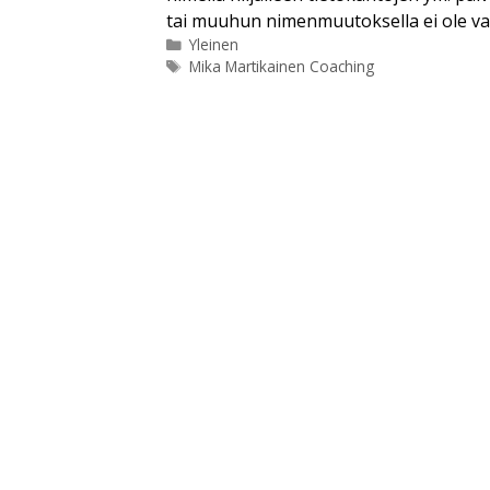
tai muuhun nimenmuutoksella ei ole va
Kategoriat
Yleinen
Avainsanat
Mika Martikainen Coaching