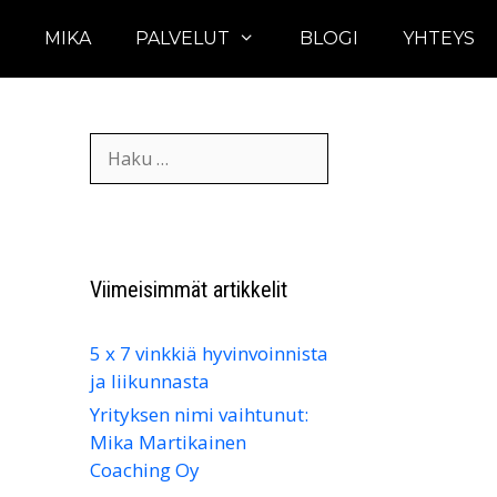
U
MIKA
PALVELUT
BLOGI
YHTEYS
Haku:
Viimeisimmät artikkelit
5 x 7 vinkkiä hyvinvoinnista
ja liikunnasta
Yrityksen nimi vaihtunut:
Mika Martikainen
Coaching Oy