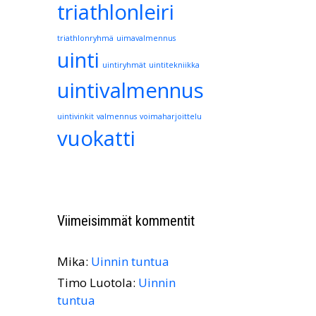
triathlonleiri
triathlonryhmä
uimavalmennus
uinti
uintiryhmät
uintitekniikka
uintivalmennus
uintivinkit
valmennus
voimaharjoittelu
vuokatti
Viimeisimmät kommentit
Mika
:
Uinnin tuntua
Timo Luotola
:
Uinnin
tuntua