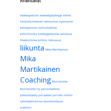
Avainsanat
asiakaspalaute
asiakastyytyväisyys
esteet
henkilökohtainen valmennus
hyvinvointi
kehittyminen
kehonhallinta
kehonhuolto
kestävyysliikunta
laihdutus
lihaskuntoharjoittelu
liikkuvuus
liikunta
Mika Martikainen
Mika
Martikainen
Coaching
Murtokohta
Murtokohta Oy
painonhallinta
palautekysely
perusasiat
perusta
ravinto
ryhmävalmennus
tavoitteellisuus
triathlon