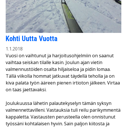
Kohti Uutta Vuotta
1.1.2018
Vuosi on vaihtunut ja harjoitusohjelmiin on saanut
vaihtaa seiskan tilalle kasin. Joulun ajan vietin
valmennustöiden osalta hiljaiseloa ja pidin lomaa.
Tällä viikolla hommat jatkuvat täydellä teholla ja on
kiva palata työn ääreen pienen irtioton jälkeen. Virtaa
on taas jaettavaksi.
Joulukuussa lähetin palautekyselyn tämän syksyn
valmennettavilleni. Vastauksia tuli reilu parikymmentä
kappaletta. Vastausten perusteella olen onnistunut
työssäni kohtalaisen hyvin. Sain paljon kiitosta ja