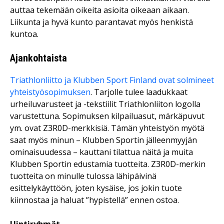
auttaa tekemään oikeita asioita oikeaan aikaan.
Liikunta ja hyvä kunto parantavat myös henkistä
kuntoa.
Ajankohtaista
Triathlonliitto ja Klubben Sport Finland ovat solmineet
yhteistyösopimuksen
. Tarjolle tulee laadukkaat
urheiluvarusteet ja -tekstiilit Triathlonliiton logolla
varustettuna. Sopimuksen kilpailuasut, märkäpuvut
ym. ovat Z3R0D-merkkisiä. Tämän yhteistyön myötä
saat myös minun – Klubben Sportin jälleenmyyjän
ominaisuudessa – kauttani tilattua näitä ja muita
Klubben Sportin edustamia tuotteita. Z3R0D-merkin
tuotteita on minulle tulossa lähipäivinä
esittelykäyttöön, joten kysäise, jos jokin tuote
kiinnostaa ja haluat ”hypistellä” ennen ostoa.
Uintiryhmät