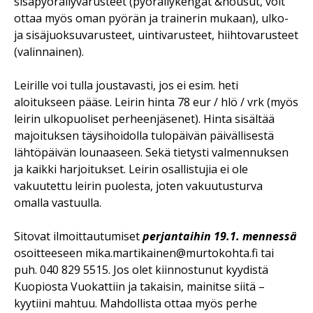
sisäpyöräilyvarusteet (pyöräilykengät &housut, voit
ottaa myös oman pyörän ja trainerin mukaan), ulko-
ja sisäjuoksuvarusteet, uintivarusteet, hiihtovarusteet
(valinnainen).
Leirille voi tulla joustavasti, jos ei esim. heti
aloitukseen pääse. Leirin hinta 78 eur / hlö / vrk (myös
leirin ulkopuoliset perheenjäsenet). Hinta sisältää
majoituksen täysihoidolla tulopäivän päivällisestä
lähtöpäivän lounaaseen. Sekä tietysti valmennuksen
ja kaikki harjoitukset. Leirin osallistujia ei ole
vakuutettu leirin puolesta, joten vakuutusturva
omalla vastuulla.
Sitovat ilmoittautumiset
perjantaihin 19.1. mennessä
osoitteeseen mika.martikainen@murtokohta.fi tai
puh. 040 829 5515. Jos olet kiinnostunut kyydistä
Kuopiosta Vuokattiin ja takaisin, mainitse siitä –
kyytiini mahtuu. Mahdollista ottaa myös perhe