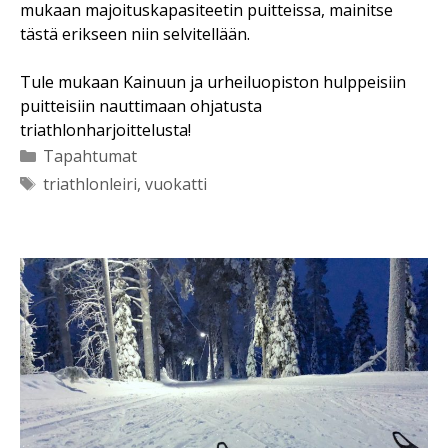
mukaan majoituskapasiteetin puitteissa, mainitse
tästä erikseen niin selvitellään.
Tule mukaan Kainuun ja urheiluopiston hulppeisiin
puitteisiin nauttimaan ohjatusta
triathlonharjoittelusta!
Kategoriat
Tapahtumat
Avainsanat
triathlonleiri
,
vuokatti