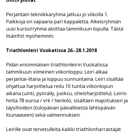
Perjantain tekniikkaryhmä jatkuu jo viikolla 1.
Paikkoja on vapaana pari kappaletta. Alkeisryhmän
uusi kurssi/ryhmä aloittaa tammikuun lopulla. Tästä
lisäinfot myöhemmin.
Triathlonleiri Vuokatissa 26.-28.1.2018
Pidän ensimmäisen triathlonleirin Vuokatissa
tammikuun viimeinen viikonloppu. Leiri alkaa
perjantai-iltana ja loppuu sunnuntaina. Leiri sisältää
ohjattua harjoittelua reilu 10 tuntia viikonlopun
aikana (uinti, pyöräily, juoksu, oheisharjoittelu). Leirin
hinta 78 euroa / vrk / henkilö, sisältäen majoituksen ja
täysihoidon (tulopäivän päivällisestä lähtöpäivän
lounaaseen) sekä valmennuksen.
Leirille ovat tervetulleita kaikki triathlonharrastajat