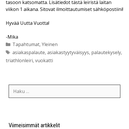
tasoon katsomatta. Lisätiedot tästä leiristä laitan
viikon 1 aikana. Sitovat ilmoittautumiset sähköpostiini!
Hyvää Uutta Vuotta!
-Mika
Kategoriat
Tapahtumat
,
Yleinen
Avainsanat
asiakaspalaute
,
asiakastyytyväisyys
,
palautekysely
,
triathlonleiri
,
vuokatti
Haku:
Viimeisimmät artikkelit