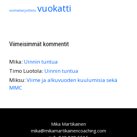
vuokatti
voimaharjoittelu
Viimeisimmät kommentit
Mika
:
Uinnin tuntua
Timo Luotola
:
Uinnin tuntua
Miksu
:
Viime ja alkuvuoden kuulumisia sekä
MMC
Mika Martikainen
mika@mikamartikainencoaching.com