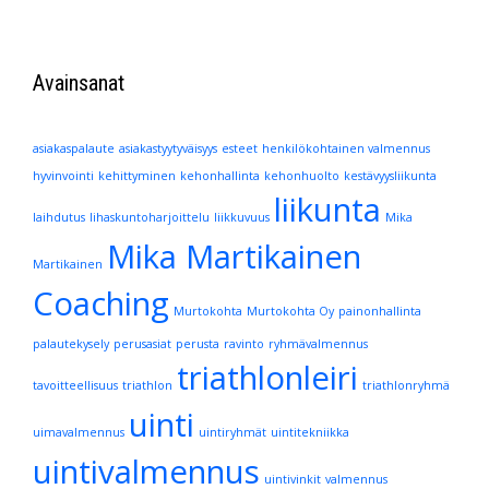
Avainsanat
asiakaspalaute
asiakastyytyväisyys
esteet
henkilökohtainen valmennus
hyvinvointi
kehittyminen
kehonhallinta
kehonhuolto
kestävyysliikunta
liikunta
laihdutus
lihaskuntoharjoittelu
liikkuvuus
Mika
Mika Martikainen
Martikainen
Coaching
Murtokohta
Murtokohta Oy
painonhallinta
palautekysely
perusasiat
perusta
ravinto
ryhmävalmennus
triathlonleiri
tavoitteellisuus
triathlon
triathlonryhmä
uinti
uimavalmennus
uintiryhmät
uintitekniikka
uintivalmennus
uintivinkit
valmennus