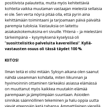
positiivista palautetta, mutta myös kehitettäviä
kohteita vaikka muutaman vastaajan mielestä sellaisia
ei ole. Sen verta nöyrä pitää olla, että pyrin aina
kehittämään toimintaani ja tarjoamaan päivä päivältä
parempia tuloksia. Vastauksia on laitettu
asiakaskokemuksina eri sivuille. Yhtenä – ja mielestäni
tärkeimpänä – kysymyksenä kyselyssä oli
”
suosittelisitko palveluita kavereillesi
”.
Kyllä-
vastausten osuus oli tässä täydet 100 %
.
KIITOS!
Ilman teitä ei olisi mitään. Syksyn aikana olen saanut
nähdä useamman kohdalla, miten liikunnan ja
hyvinvoinnin ottaminen tärkeäksi asiassa elämässä
on muuttanut myös kaikkea muutakin elämää
parempaan ja jämptimpään suuntaan. Asioiden
sinnikäs säännöllinen tekeminen ja halu oppia uutta
vievät eteenpäin ketä tahansa. Ammattilainen vierellä