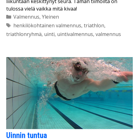
liikuntaan keskittynyt seura. Tämän tiimoilta on
tulossa vielä vaikka mitä kivaa!
Kategoriat
Valmennus
,
Yleinen
Avainsanat
henkilökohtainen valmennus
,
triathlon
,
triathlonryhmä
,
uinti
,
uintivalmennus
,
valmennus
Uinnin tuntua