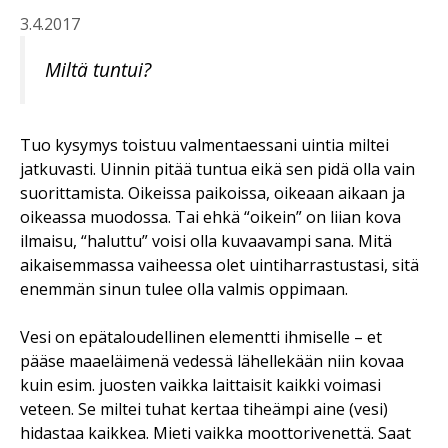
3.4.2017
Miltä tuntui?
Tuo kysymys toistuu valmentaessani uintia miltei
jatkuvasti. Uinnin pitää tuntua eikä sen pidä olla vain
suorittamista. Oikeissa paikoissa, oikeaan aikaan ja
oikeassa muodossa. Tai ehkä “oikein” on liian kova
ilmaisu, “haluttu” voisi olla kuvaavampi sana. Mitä
aikaisemmassa vaiheessa olet uintiharrastustasi, sitä
enemmän sinun tulee olla valmis oppimaan.
Vesi on epätaloudellinen elementti ihmiselle – et
pääse maaeläimenä vedessä lähellekään niin kovaa
kuin esim. juosten vaikka laittaisit kaikki voimasi
veteen. Se miltei tuhat kertaa tiheämpi aine (vesi)
hidastaa kaikkea. Mieti vaikka moottorivenettä. Saat