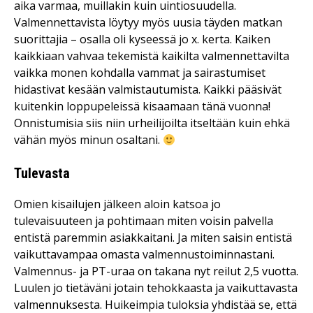
aika varmaa, muillakin kuin uintiosuudella.
Valmennettavista löytyy myös uusia täyden matkan
suorittajia – osalla oli kyseessä jo x. kerta. Kaiken
kaikkiaan vahvaa tekemistä kaikilta valmennettavilta
vaikka monen kohdalla vammat ja sairastumiset
hidastivat kesään valmistautumista. Kaikki pääsivät
kuitenkin loppupeleissä kisaamaan tänä vuonna!
Onnistumisia siis niin urheilijoilta itseltään kuin ehkä
vähän myös minun osaltani.
Tulevasta
Omien kisailujen jälkeen aloin katsoa jo
tulevaisuuteen ja pohtimaan miten voisin palvella
entistä paremmin asiakkaitani. Ja miten saisin entistä
vaikuttavampaa omasta valmennustoiminnastani.
Valmennus- ja PT-uraa on takana nyt reilut 2,5 vuotta.
Luulen jo tietäväni jotain tehokkaasta ja vaikuttavasta
valmennuksesta. Huikeimpia tuloksia yhdistää se, että