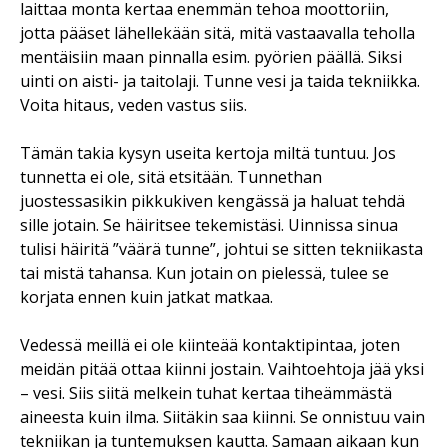
laittaa monta kertaa enemmän tehoa moottoriin,
jotta pääset lähellekään sitä, mitä vastaavalla teholla
mentäisiin maan pinnalla esim. pyörien päällä. Siksi
uinti on aisti- ja taitolaji. Tunne vesi ja taida tekniikka.
Voita hitaus, veden vastus siis.
Tämän takia kysyn useita kertoja miltä tuntuu. Jos
tunnetta ei ole, sitä etsitään. Tunnethan
juostessasikin pikkukiven kengässä ja haluat tehdä
sille jotain. Se häiritsee tekemistäsi. Uinnissa sinua
tulisi häiritä ”väärä tunne”, johtui se sitten tekniikasta
tai mistä tahansa. Kun jotain on pielessä, tulee se
korjata ennen kuin jatkat matkaa.
Vedessä meillä ei ole kiinteää kontaktipintaa, joten
meidän pitää ottaa kiinni jostain. Vaihtoehtoja jää yksi
– vesi. Siis siitä melkein tuhat kertaa tiheämmästä
aineesta kuin ilma. Siitäkin saa kiinni. Se onnistuu vain
tekniikan ja tuntemuksen kautta. Samaan aikaan kun