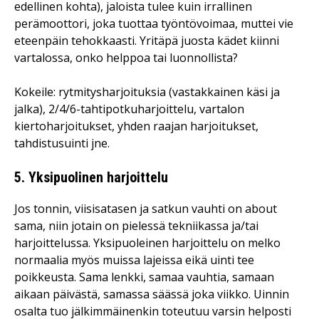
edellinen kohta), jaloista tulee kuin irrallinen
perämoottori, joka tuottaa työntövoimaa, muttei vie
eteenpäin tehokkaasti. Yritäpä juosta kädet kiinni
vartalossa, onko helppoa tai luonnollista?
Kokeile: rytmitysharjoituksia (vastakkainen käsi ja
jalka), 2/4/6-tahtipotkuharjoittelu, vartalon
kiertoharjoitukset, yhden raajan harjoitukset,
tahdistusuinti jne.
5. Yksipuolinen harjoittelu
Jos tonnin, viisisatasen ja satkun vauhti on about
sama, niin jotain on pielessä tekniikassa ja/tai
harjoittelussa. Yksipuoleinen harjoittelu on melko
normaalia myös muissa lajeissa eikä uinti tee
poikkeusta. Sama lenkki, samaa vauhtia, samaan
aikaan päivästä, samassa säässä joka viikko. Uinnin
osalta tuo jälkimmäinenkin toteutuu varsin helposti