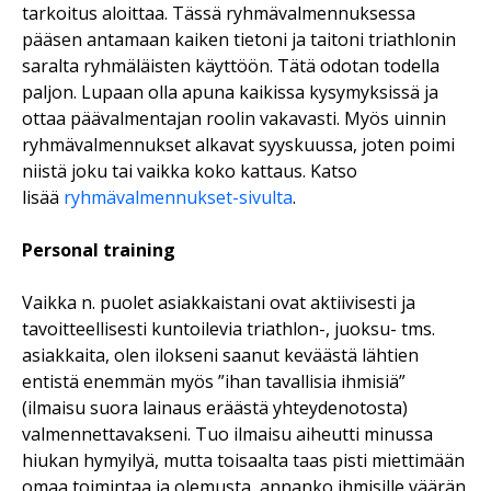
tarkoitus aloittaa. Tässä ryhmävalmennuksessa
pääsen antamaan kaiken tietoni ja taitoni triathlonin
saralta ryhmäläisten käyttöön. Tätä odotan todella
paljon. Lupaan olla apuna kaikissa kysymyksissä ja
ottaa päävalmentajan roolin vakavasti. Myös uinnin
ryhmävalmennukset alkavat syyskuussa, joten poimi
niistä joku tai vaikka koko kattaus. Katso
lisää
ryhmävalmennukset-sivulta
.
Personal training
Vaikka n. puolet asiakkaistani ovat aktiivisesti ja
tavoitteellisesti kuntoilevia triathlon-, juoksu- tms.
asiakkaita, olen ilokseni saanut keväästä lähtien
entistä enemmän myös ”ihan tavallisia ihmisiä”
(ilmaisu suora lainaus eräästä yhteydenotosta)
valmennettavakseni. Tuo ilmaisu aiheutti minussa
hiukan hymyilyä, mutta toisaalta taas pisti miettimään
omaa toimintaa ja olemusta, annanko ihmisille väärän