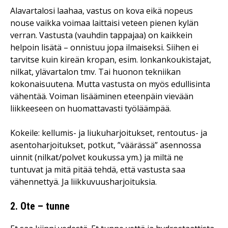
Alavartalosi laahaa, vastus on kova eikä nopeus
nouse vaikka voimaa laittaisi veteen pienen kylän
verran. Vastusta (vauhdin tappajaa) on kaikkein
helpoin lisätä – onnistuu jopa ilmaiseksi. Siihen ei
tarvitse kuin kireän kropan, esim. lonkankoukistajat,
nilkat, ylävartalon tmv. Tai huonon tekniikan
kokonaisuutena. Mutta vastusta on myös edullisinta
vähentää. Voiman lisääminen eteenpäin vievään
liikkeeseen on huomattavasti työläämpää.
Kokeile: kellumis- ja liukuharjoitukset, rentoutus- ja
asentoharjoitukset, potkut, ”väärässä” asennossa
uinnit (nilkat/polvet koukussa ym.) ja miltä ne
tuntuvat ja mitä pitää tehdä, että vastusta saa
vähennettyä. Ja liikkuvuusharjoituksia.
2. Ote – tunne