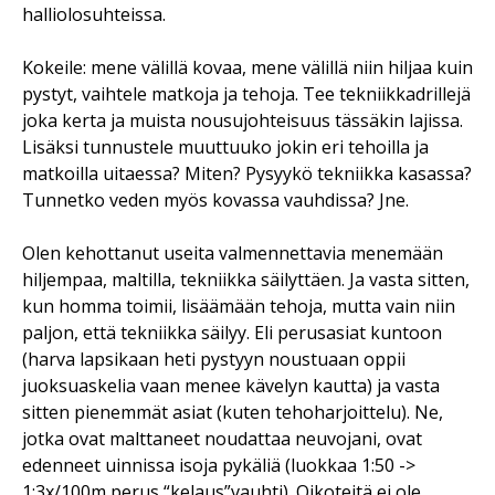
halliolosuhteissa.
Kokeile: mene välillä kovaa, mene välillä niin hiljaa kuin
pystyt, vaihtele matkoja ja tehoja. Tee tekniikkadrillejä
joka kerta ja muista nousujohteisuus tässäkin lajissa.
Lisäksi tunnustele muuttuuko jokin eri tehoilla ja
matkoilla uitaessa? Miten? Pysyykö tekniikka kasassa?
Tunnetko veden myös kovassa vauhdissa? Jne.
Olen kehottanut useita valmennettavia menemään
hiljempaa, maltilla, tekniikka säilyttäen. Ja vasta sitten,
kun homma toimii, lisäämään tehoja, mutta vain niin
paljon, että tekniikka säilyy. Eli perusasiat kuntoon
(harva lapsikaan heti pystyyn noustuaan oppii
juoksuaskelia vaan menee kävelyn kautta) ja vasta
sitten pienemmät asiat (kuten tehoharjoittelu). Ne,
jotka ovat malttaneet noudattaa neuvojani, ovat
edenneet uinnissa isoja pykäliä (luokkaa 1:50 ->
1:3x/100m perus “kelaus”vauhti). Oikoteitä ei ole.