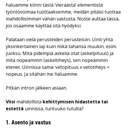
haluamme kiinni tästä ’vieraasta’ elementistä
työntövoimaa tuottaaksemme, meidän pitäisi tuottaa
mahdollisimman vähän vastusta. Noste auttaa tässä,
jos osaamme käyttää sitä hyödyksi.
Palataan vielä perusteiden perusteisiin. Uinti yhtä
yksinkertainen laji kuin mikä tahansa muukin, esim.
juoksu. Mitä pidempiä askelia otat (askelpituus) ja
mitä nopeammin (askeltiheys), sen nopeammin
etenet. Uinnissa sama: vetopituus x vetotiheys =
nopeus. Ja sitähän me haluamme.
Pitkän intron jälkeen asiaan.
Viisi
mahdollista
kehittymisen hidastetta tai
estettä
uinnissa, tuntuuko tutulta?
1. Asento ja vastus