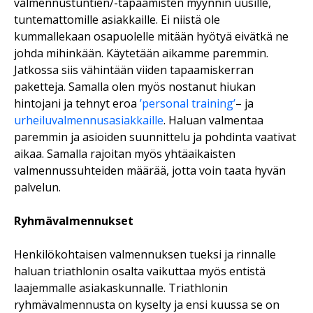
valmennustuntien/-tapaamisten myynnin uusille,
tuntemattomille asiakkaille. Ei niistä ole
kummallekaan osapuolelle mitään hyötyä eivätkä ne
johda mihinkään. Käytetään aikamme paremmin.
Jatkossa siis vähintään viiden tapaamiskerran
paketteja. Samalla olen myös nostanut hiukan
hintojani ja tehnyt eroa
’personal training’
– ja
urheiluvalmennusasiakkaille
. Haluan valmentaa
paremmin ja asioiden suunnittelu ja pohdinta vaativat
aikaa. Samalla rajoitan myös yhtäaikaisten
valmennussuhteiden määrää, jotta voin taata hyvän
palvelun.
Ryhmävalmennukset
Henkilökohtaisen valmennuksen tueksi ja rinnalle
haluan triathlonin osalta vaikuttaa myös entistä
laajemmalle asiakaskunnalle. Triathlonin
ryhmävalmennusta on kyselty ja ensi kuussa se on