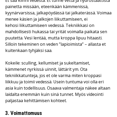
Et saa kiinni vedestä. Et tunne vettä ja hydrostaattista
painetta missään, eteenkään kämmenissä,
kyynärvarsissa, jalkapöydässä tai jalkaterässä. Voimaa
menee käsien ja jalkojen liikuttamiseen, ei
kehosi liikuttamiseen vedessä. Tekniikkasi on
mahdollisesti hukassa tai yrität voimalla paikata sen
puutetta. Vesi lentää, mutta kroppa lipuu hitaasti.
Silloin tekeminen on veden ”lapioimista” – allasta et
kuitenkaan tyhjäksi saa.
Kokeile: sculling, kellumiset ja sukeltamiset,
kämmenet nyrkissä uinnit, lättärit ym. Ota
tekniikkatunteja, jos et ole varma miten kroppasi
liikkuu ja toimii vedessä. Usein tuntuma voi olla eri
asia kuin todellisuus. Osaava valmentaja näkee altaan
laidalta enemmän kuin sinä tunnet. Myös videointi
paljastaa kehittämisen kohteet.
3. Voimattomuus