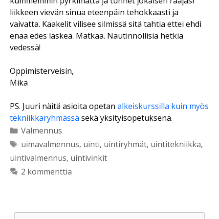
kummemmin pyrkimättä ja tunnet jokaisen raajasi
liikkeen vievän sinua eteenpäin tehokkaasti ja
vaivatta. Kaakelit vilisee silmissä sitä tahtia ettei ehdi
enää edes laskea. Matkaa. Nautinnollisia hetkiä
vedessä!
Oppimisterveisin,
Mika
PS. Juuri näitä asioita opetan
alkeiskurssilla kuin myös
tekniikkaryhmässä
sekä yksityisopetuksena.
Kategoriat
Valmennus
Avainsanat
uimavalmennus
,
uinti
,
uintiryhmät
,
uintitekniikka
,
uintivalmennus
,
uintivinkit
2 kommenttia
Haku: