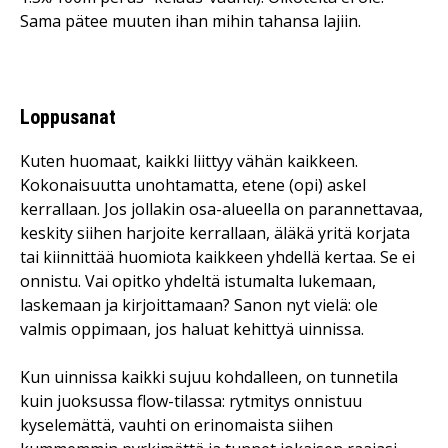
Sama pätee muuten ihan mihin tahansa lajiin.
Loppusanat
Kuten huomaat, kaikki liittyy vähän kaikkeen.
Kokonaisuutta unohtamatta, etene (opi) askel
kerrallaan. Jos jollakin osa-alueella on parannettavaa,
keskity siihen harjoite kerrallaan, äläkä yritä korjata
tai kiinnittää huomiota kaikkeen yhdellä kertaa. Se ei
onnistu. Vai opitko yhdeltä istumalta lukemaan,
laskemaan ja kirjoittamaan? Sanon nyt vielä: ole
valmis oppimaan, jos haluat kehittyä uinnissa.
Kun uinnissa kaikki sujuu kohdalleen, on tunnetila
kuin juoksussa flow-tilassa: rytmitys onnistuu
kyselemättä, vauhti on erinomaista siihen