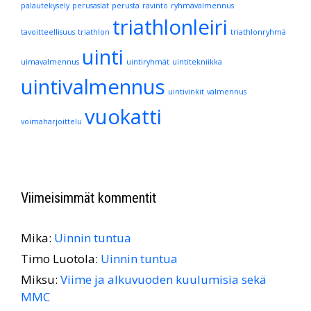
palautekysely
perusasiat
perusta
ravinto
ryhmävalmennus
triathlonleiri
tavoitteellisuus
triathlon
triathlonryhmä
uinti
uimavalmennus
uintiryhmät
uintitekniikka
uintivalmennus
uintivinkit
valmennus
vuokatti
voimaharjoittelu
Viimeisimmät kommentit
Mika
:
Uinnin tuntua
Timo Luotola
:
Uinnin tuntua
Miksu
:
Viime ja alkuvuoden kuulumisia sekä
MMC