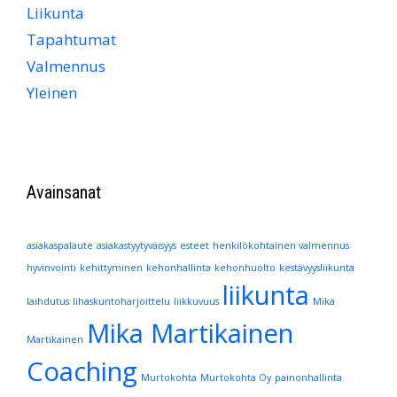
Liikunta
Tapahtumat
Valmennus
Yleinen
Avainsanat
asiakaspalaute
asiakastyytyväisyys
esteet
henkilökohtainen valmennus
hyvinvointi
kehittyminen
kehonhallinta
kehonhuolto
kestävyysliikunta
liikunta
laihdutus
lihaskuntoharjoittelu
liikkuvuus
Mika
Mika Martikainen
Martikainen
Coaching
Murtokohta
Murtokohta Oy
painonhallinta