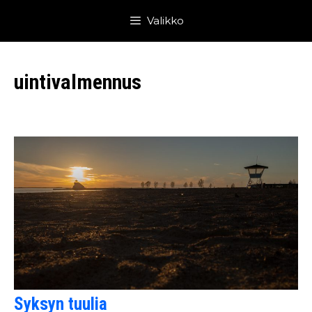
Siirry
Valikko
sisältöön
uintivalmennus
Syksyn tuulia