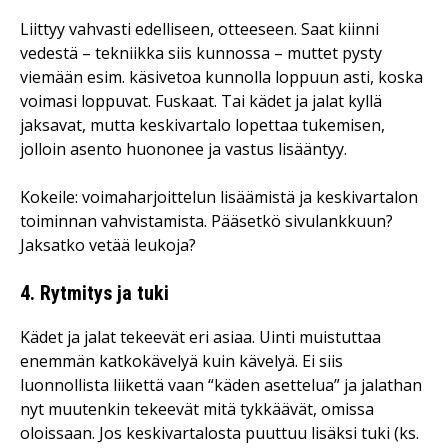
Liittyy vahvasti edelliseen, otteeseen. Saat kiinni
vedestä – tekniikka siis kunnossa – muttet pysty
viemään esim. käsivetoa kunnolla loppuun asti, koska
voimasi loppuvat. Fuskaat. Tai kädet ja jalat kyllä
jaksavat, mutta keskivartalo lopettaa tukemisen,
jolloin asento huononee ja vastus lisääntyy.
Kokeile: voimaharjoittelun lisäämistä ja keskivartalon
toiminnan vahvistamista. Pääsetkö sivulankkuun?
Jaksatko vetää leukoja?
4. Rytmitys ja tuki
Kädet ja jalat tekeevät eri asiaa. Uinti muistuttaa
enemmän katkokävelyä kuin kävelyä. Ei siis
luonnollista liikettä vaan “käden asettelua” ja jalathan
nyt muutenkin tekeevät mitä tykkäävät, omissa
oloissaan. Jos keskivartalosta puuttuu lisäksi tuki (ks.