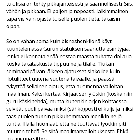
tuloksia on tehty pitkäjänteisesti ja säännöllisesti. Siis,
vähän ja pitkään. Ei paljon ja nopeasti. Jälkimmäinen
tapa vie vain ojasta toiselle puolen tietä, takaisin
ojaan.
Se on vähän sama kuin bisneshenkilönä käyt
kuuntelemassa Gurun statuksen saanutta esiintyjää,
jonka ei kannata enää nostaa maasta tuhatta dollaria,
koska takataskusta tippuu neljä tilalle. Tiukan
seminaaripäivän jälkeen ajatukset sinkoilee kuin
ilotulitteet uutena vuotena taivaalle, ja päässä
tykyttää sellainen ajatus, että huomenna valloitan
maailman. Kaksi kertaa. Kirjaat sen ylöskin (koska niin
guru käski tehdä), mutta kuitenkin arjen koittaessa
selvität puoli päivää miksi (sähkö)posti ei kulje ja miksi
taas puolen tunnin pikkuhommaan menikin neljä
tuntia. Illalla huomaat, että ne tuottavat työtkin piti
muuten tehdä. Se siitä maailmanvalloituksesta. Ehkä
huomenna sitten.