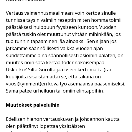
Vertaus valmennusmaailmaan: voin kertoa sinulle
tunnissa täysin valmiin reseptin miten homma toimii
päästäksesi huippuun fyysiseen kuntoon. Vuoden
päästä tuskin olet muuttunut yhtään mihinkään, jos
tuo tunnin tapaaminen jää ainoaksi. Sen sijaan jos
jatkamme säännöllisesti vaikka vuoden ajan
suhdettamme aina säännöllisesti asioihin palaten, on
muutos noin sata kertaa todennäköisempää.
Uskotko? Siltä Gurulta jää usein kertomatta (tai
kuulijoilta sisäistämättä) se, että takana on
vuosi(kymment)en kova työ asemaansa pääsemiseksi.
Sama pätee urheiluun tai omiin elintapoihin.
Muutokset palveluihin
Edellisen hienon vertauskuvan ja johdannon kautta
olen päättänyt lopettaa yksittäisten