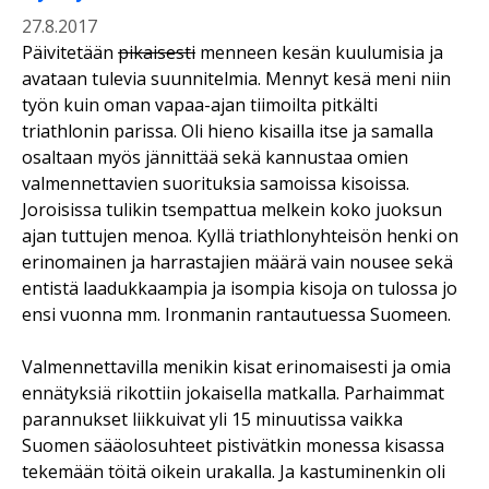
27.8.2017
Päivitetään
pikaisesti
menneen kesän kuulumisia ja
avataan tulevia suunnitelmia. Mennyt kesä meni niin
työn kuin oman vapaa-ajan tiimoilta pitkälti
triathlonin parissa. Oli hieno kisailla itse ja samalla
osaltaan myös jännittää sekä kannustaa omien
valmennettavien suorituksia samoissa kisoissa.
Joroisissa tulikin tsempattua melkein koko juoksun
ajan tuttujen menoa. Kyllä triathlonyhteisön henki on
erinomainen ja harrastajien määrä vain nousee sekä
entistä laadukkaampia ja isompia kisoja on tulossa jo
ensi vuonna mm. Ironmanin rantautuessa Suomeen.
Valmennettavilla menikin kisat erinomaisesti ja omia
ennätyksiä rikottiin jokaisella matkalla. Parhaimmat
parannukset liikkuivat yli 15 minuutissa vaikka
Suomen sääolosuhteet pistivätkin monessa kisassa
tekemään töitä oikein urakalla. Ja kastuminenkin oli