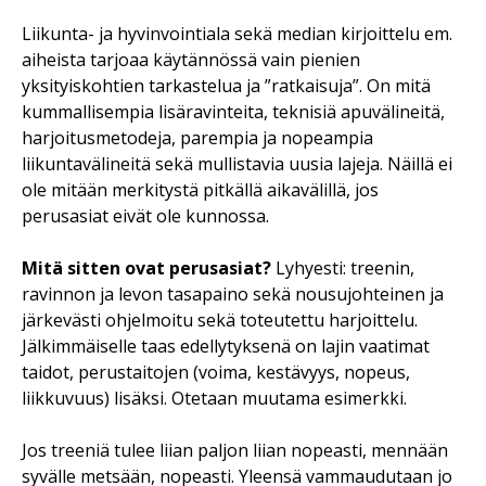
Liikunta- ja hyvinvointiala sekä median kirjoittelu em.
aiheista tarjoaa käytännössä vain pienien
yksityiskohtien tarkastelua ja ”ratkaisuja”. On mitä
kummallisempia lisäravinteita, teknisiä apuvälineitä,
harjoitusmetodeja, parempia ja nopeampia
liikuntavälineitä sekä mullistavia uusia lajeja. Näillä ei
ole mitään merkitystä pitkällä aikavälillä, jos
perusasiat eivät ole kunnossa.
Mitä sitten ovat perusasiat?
Lyhyesti: treenin,
ravinnon ja levon tasapaino sekä nousujohteinen ja
järkevästi ohjelmoitu sekä toteutettu harjoittelu.
Jälkimmäiselle taas edellytyksenä on lajin vaatimat
taidot, perustaitojen (voima, kestävyys, nopeus,
liikkuvuus) lisäksi. Otetaan muutama esimerkki.
Jos treeniä tulee liian paljon liian nopeasti, mennään
syvälle metsään, nopeasti. Yleensä vammaudutaan jo