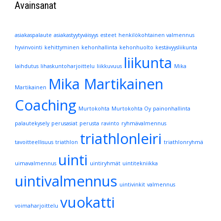
Avainsanat
asiakaspalaute
asiakastyytyväisyys
esteet
henkilökohtainen valmennus
hyvinvointi
kehittyminen
kehonhallinta
kehonhuolto
kestävyysliikunta
liikunta
laihdutus
lihaskuntoharjoittelu
liikkuvuus
Mika
Mika Martikainen
Martikainen
Coaching
Murtokohta
Murtokohta Oy
painonhallinta
palautekysely
perusasiat
perusta
ravinto
ryhmävalmennus
triathlonleiri
tavoitteellisuus
triathlon
triathlonryhmä
uinti
uimavalmennus
uintiryhmät
uintitekniikka
uintivalmennus
uintivinkit
valmennus
vuokatti
voimaharjoittelu