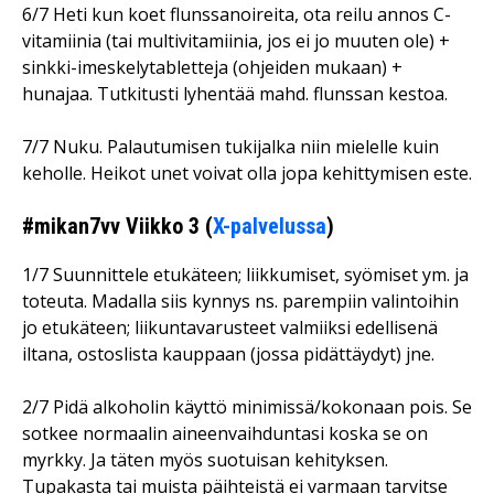
6/7 Heti kun koet flunssanoireita, ota reilu annos C-
vitamiinia (tai multivitamiinia, jos ei jo muuten ole) +
sinkki-imeskelytabletteja (ohjeiden mukaan) +
hunajaa. Tutkitusti lyhentää mahd. flunssan kestoa.
7/7 Nuku. Palautumisen tukijalka niin mielelle kuin
keholle. Heikot unet voivat olla jopa kehittymisen este.
#mikan7vv Viikko 3 (
X-palvelussa
)
1/7 Suunnittele etukäteen; liikkumiset, syömiset ym. ja
toteuta. Madalla siis kynnys ns. parempiin valintoihin
jo etukäteen; liikuntavarusteet valmiiksi edellisenä
iltana, ostoslista kauppaan (jossa pidättäydyt) jne.
2/7 Pidä alkoholin käyttö minimissä/kokonaan pois. Se
sotkee normaalin aineenvaihduntasi koska se on
myrkky. Ja täten myös suotuisan kehityksen.
Tupakasta tai muista päihteistä ei varmaan tarvitse