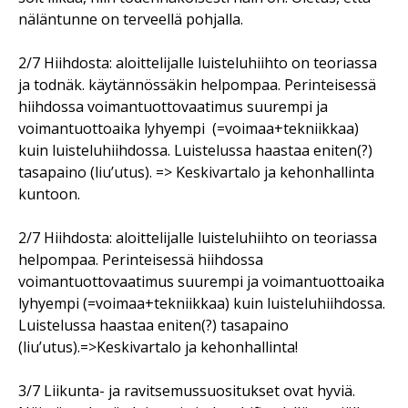
näläntunne on terveellä pohjalla.
2/7 Hiihdosta: aloittelijalle luisteluhiihto on teoriassa
ja todnäk. käytännössäkin helpompaa. Perinteisessä
hiihdossa voimantuottovaatimus suurempi ja
voimantuottoaika lyhyempi
(=voimaa+tekniikkaa)
kuin luisteluhiihdossa. Luistelussa haastaa eniten(?)
tasapaino (liu’utus). => Keskivartalo ja kehonhallinta
kuntoon.
2/7 Hiihdosta: aloittelijalle luisteluhiihto on teoriassa
helpompaa. Perinteisessä hiihdossa
voimantuottovaatimus suurempi ja voimantuottoaika
lyhyempi (=voimaa+tekniikkaa) kuin luisteluhiihdossa.
Luistelussa haastaa eniten(?) tasapaino
(liu’utus).=>Keskivartalo ja kehonhallinta!
3/7 Liikunta- ja ravitsemussuositukset ovat hyviä.