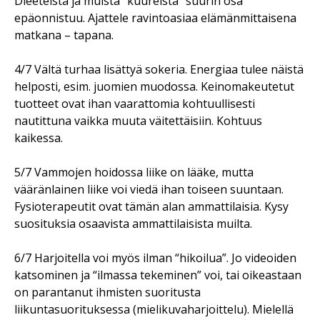
Dieeteistä ja muista “kuureista” suurin osa
epäonnistuu. Ajattele ravintoasiaa elämänmittaisena
matkana – tapana.
4/7 Vältä turhaa lisättyä sokeria. Energiaa tulee näistä
helposti, esim. juomien muodossa. Keinomakeutetut
tuotteet ovat ihan vaarattomia kohtuullisesti
nautittuna vaikka muuta väitettäisiin. Kohtuus
kaikessa.
5/7 Vammojen hoidossa liike on lääke, mutta
vääränlainen liike voi viedä ihan toiseen suuntaan.
Fysioterapeutit ovat tämän alan ammattilaisia. Kysy
suosituksia osaavista ammattilaisista muilta.
6/7 Harjoitella voi myös ilman “hikoilua”. Jo videoiden
katsominen ja “ilmassa tekeminen” voi, tai oikeastaan
on parantanut ihmisten suoritusta
liikuntasuorituksessa (mielikuvaharjoittelu). Mielellä