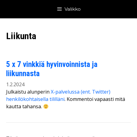
Siirry
Valikko
sisältöön
Liikunta
5 x 7 vinkkiä hyvinvoinnista ja
liikunnasta
1.2.2024
Julkaistu alunperin
X-palvelussa (ent. Twitter)
henkilökohtaisella tililläni
. Kommentoi vapaasti mitä
kautta tahansa.