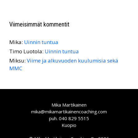
Viimeisimmät kommentit
Mika
:
Uinnin tuntua
Timo Luotola
:
Uinnin tuntua
Miksu
:
Viime ja alkuvuoden kuulumisia sekä
MMC
Mika Martikainen
mika@mikamartikainencoaching.com
puh. 040 829 5515
Kuopio