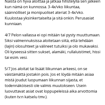
Näistä on hyvä aloittaa ja jatkaa hifistelyllä sen jälkeen
kun nämä on kunnossa. 3-4x/vko liikuntaa,
säännölliset ja monipuoliset ateriat 3-4x/vko.
Kuulostaa yksinkertaiselta ja sitä onkin. Perusasiat
kunniaan.
4/7 Pelon vallassa ei opi mitään tai pysty muuttumaan.
Siksi valmennuksissa aloitetaan siitä, että tehdään
(lajin) olosuhteet ja välineet tutuiksi ja olo mukavaksi.
Oli kyseessä sitten sukset, alamäki, rullaluistimet, hissi
tai esim. vesi.
5/7 Jos aloitat tai lisäät liikunnan arkeesi, on se
väistämättä jostakin pois. Jos et löydä mitään asiaa
mistä joudut luopumaan liikunnan sijasta, et
todennäköisesti ole valmis muutokseen. Usein
luovuttavat asiat ovat loppupeleissä aika arvottomia
(kuten tv:n katselu tmv.).