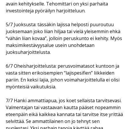
avain kehitykselle. Tehomittari on yksi parhaita
investointeja pyöräilyn harjoitteluun.
5/7 Juoksusta: tässäkin lajissa helposti puuroutuu
juoksemaan joko liian hiljaa tai vielä yleisemmin ehkä
“vähän liian kovaa”, jolloin peruskunto ei kehity. Myös
maksimikestävyysalue usein unohdetaan
juoksuharjoittelusta.
6/7 Oheisharjoittelusta: perusvoimatasot kuntoon ja
vasta sitten erikoisempien “lajispesifien” liikkeiden
pariin. En keksi lajia, johon voimaharjoittelulla ei olisi
myönteisiä vaikutuksia.
7/7 Hanki ammattiapua, jos koet sellaista tarvitsevasi.
Valmentajan tai vastaavan kautta pääset nopeammin
eteenpäin eikä kaikkea kannata tai tarvitse itse yrittää
selvittää. Se ammattilainen on jo tehnyt sen
puolestasi. Yksi parhain tapoja käyttää rahaa.