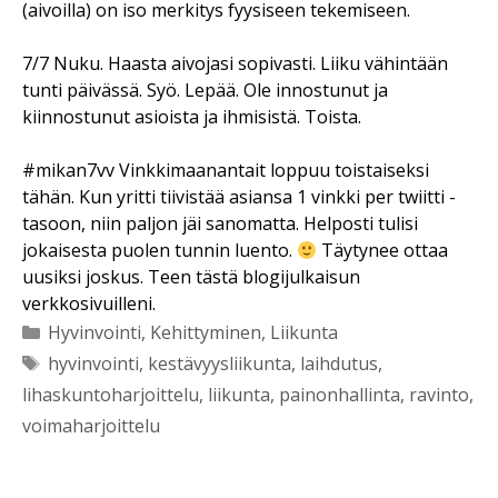
(aivoilla) on iso merkitys fyysiseen tekemiseen.
7/7 Nuku. Haasta aivojasi sopivasti. Liiku vähintään
tunti päivässä. Syö. Lepää. Ole innostunut ja
kiinnostunut asioista ja ihmisistä. Toista.
#mikan7vv Vinkkimaanantait loppuu toistaiseksi
tähän. Kun yritti tiivistää asiansa 1 vinkki per twiitti -
tasoon, niin paljon jäi sanomatta. Helposti tulisi
jokaisesta puolen tunnin luento.
Täytynee ottaa
uusiksi joskus. Teen tästä blogijulkaisun
verkkosivuilleni.
Kategoriat
Hyvinvointi
,
Kehittyminen
,
Liikunta
Avainsanat
hyvinvointi
,
kestävyysliikunta
,
laihdutus
,
lihaskuntoharjoittelu
,
liikunta
,
painonhallinta
,
ravinto
,
voimaharjoittelu