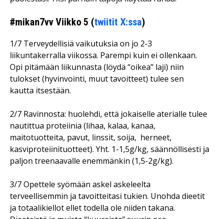
#mikan7vv Viikko 5 (
twiitit X:ssa
)
1/7 Terveydellisiä vaikutuksia on jo 2-3
liikuntakerralla viikossa. Parempi kuin ei ollenkaan.
Opi pitämään liikunnasta (löydä “oikea” laji) niin
tulokset (hyvinvointi, muut tavoitteet) tulee sen
kautta itsestään.
2/7 Ravinnosta: huolehdi, että jokaiselle aterialle tulee
nautittua proteiinia (lihaa, kalaa, kanaa,
maitotuotteita, pavut, linssit, soija,
herneet,
kasviproteiinituotteet). Yht. 1-1,5g/kg, säännöllisesti ja
paljon treenaavalle enemmänkin (1,5-2g/kg).
3/7 Opettele syömään askel askeleelta
terveellisemmin ja tavoitteitasi tukien. Unohda dieetit
ja totaalikiellot ellet todella ole niiden takana.