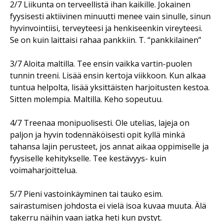
2/7 Liikunta on terveellistä ihan kaikille. Jokainen
fyysisesti aktiivinen minuutti menee vain sinulle, sinun
hyvinvointiisi, terveyteesi ja henkiseenkin vireyteesi.
Se on kuin laittaisi rahaa pankkiin. T. “pankkilainen”
3/7 Aloita maltilla. Tee ensin vaikka vartin-puolen
tunnin treeni. Lisää ensin kertoja viikkoon. Kun alkaa
tuntua helpolta, lisää yksittäisten harjoitusten kestoa.
Sitten molempia. Maltilla. Keho sopeutuu.
4/7 Treenaa monipuolisesti. Ole utelias, lajeja on
paljon ja hyvin todennäköisesti opit kyllä minkä
tahansa lajin perusteet, jos annat aikaa oppimiselle ja
fyysiselle kehitykselle. Tee kestävyys- kuin
voimaharjoittelua.
5/7 Pieni vastoinkäyminen tai tauko esim.
sairastumisen johdosta ei vielä isoa kuvaa muuta. Älä
takerru näihin vaan jatka heti kun pystyt.