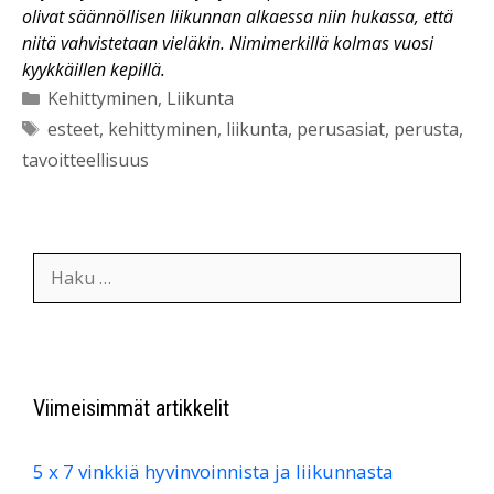
olivat säännöllisen liikunnan alkaessa niin hukassa, että
niitä vahvistetaan vieläkin. Nimimerkillä kolmas vuosi
kyykkäillen kepillä.
Kategoriat
Kehittyminen
,
Liikunta
Avainsanat
esteet
,
kehittyminen
,
liikunta
,
perusasiat
,
perusta
,
tavoitteellisuus
Haku:
Viimeisimmät artikkelit
5 x 7 vinkkiä hyvinvoinnista ja liikunnasta