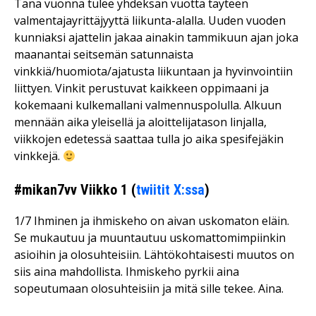
Tänä vuonna tulee yhdeksän vuotta täyteen
valmentajayrittäjyyttä liikunta-alalla. Uuden vuoden
kunniaksi ajattelin jakaa ainakin tammikuun ajan joka
maanantai seitsemän satunnaista
vinkkiä/huomiota/ajatusta liikuntaan ja hyvinvointiin
liittyen. Vinkit perustuvat kaikkeen oppimaani ja
kokemaani kulkemallani valmennuspolulla. Alkuun
mennään aika yleisellä ja aloittelijatason linjalla,
viikkojen edetessä saattaa tulla jo aika spesifejäkin
vinkkejä.
#mikan7vv Viikko 1 (
twiitit X:ssa
)
1/7 Ihminen ja ihmiskeho on aivan uskomaton eläin.
Se mukautuu ja muuntautuu uskomattomimpiinkin
asioihin ja olosuhteisiin. Lähtökohtaisesti muutos on
siis aina mahdollista. Ihmiskeho pyrkii aina
sopeutumaan olosuhteisiin ja mitä sille tekee. Aina.