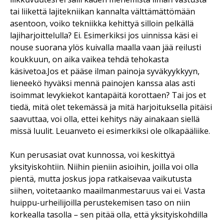
tai liikettä lajitekniikan kannalta välttämättömään
asentoon, voiko tekniikka kehittyä silloin pelkällä
lajiharjoittelulla? Ei. Esimerkiksi jos uinnissa käsi ei
nouse suorana ylös kuivalla maalla vaan jää reilusti
koukkuun, on aika vaikea tehdä tehokasta
käsivetoa.Jos et pääse ilman painoja syväkyykkyyn,
lieneekö hyväksi mennä painojen kanssa alas asti
isoimmat levykiekot kantapäitä korottaen? Tai jos et
tiedä, mitä olet tekemässä ja mitä harjoituksella pitäisi
saavuttaa, voi olla, ettei kehitys näy ainakaan siellä
missä luulit. Leuanveto ei esimerkiksi ole olkapääliike.
Kun perusasiat ovat kunnossa, voi keskittyä
yksityiskohtiin. Niihin pieniin asioihin, joilla voi olla
pientä, mutta joskus jopa ratkaisevaa vaikutusta
siihen, voitetaanko maailmanmestaruus vai ei. Vasta
huippu-urheilijoilla perustekemisen taso on niin
korkealla tasolla – sen pitää olla, että yksityiskohdilla