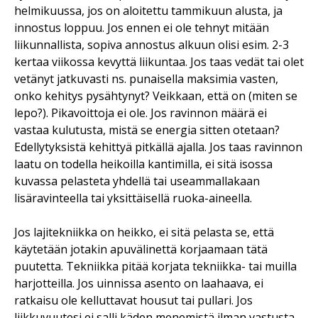
helmikuussa, jos on aloitettu tammikuun alusta, ja
innostus loppuu. Jos ennen ei ole tehnyt mitään
liikunnallista, sopiva annostus alkuun olisi esim. 2-3
kertaa viikossa kevyttä liikuntaa. Jos taas vedät tai olet
vetänyt jatkuvasti ns. punaisella maksimia vasten,
onko kehitys pysähtynyt? Veikkaan, että on (miten se
lepo?). Pikavoittoja ei ole. Jos ravinnon määrä ei
vastaa kulutusta, mistä se energia sitten otetaan?
Edellytyksistä kehittyä pitkällä ajalla. Jos taas ravinnon
laatu on todella heikoilla kantimilla, ei sitä isossa
kuvassa pelasteta yhdellä tai useammallakaan
lisäravinteella tai yksittäisellä ruoka-aineella.
Jos lajitekniikka on heikko, ei sitä pelasta se, että
käytetään jotakin apuvälinettä korjaamaan tätä
puutetta. Tekniikka pitää korjata tekniikka- tai muilla
harjotteilla. Jos uinnissa asento on laahaava, ei
ratkaisu ole kelluttavat housut tai pullari. Jos
liikkuvuutesi ei salli käden menemistä ilman vastusta