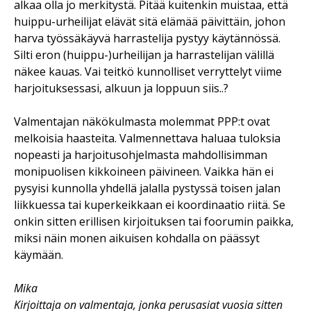
alkaa olla jo merkitystä. Pitää kuitenkin muistaa, että
huippu-urheilijat elävät sitä elämää päivittäin, johon
harva työssäkäyvä harrastelija pystyy käytännössä.
Silti eron (huippu-)urheilijan ja harrastelijan välillä
näkee kauas. Vai teitkö kunnolliset verryttelyt viime
harjoituksessasi, alkuun ja loppuun siis..?
Valmentajan näkökulmasta molemmat PPP:t ovat
melkoisia haasteita. Valmennettava haluaa tuloksia
nopeasti ja harjoitusohjelmasta mahdollisimman
monipuolisen kikkoineen päivineen. Vaikka hän ei
pysyisi kunnolla yhdellä jalalla pystyssä toisen jalan
liikkuessa tai kuperkeikkaan ei koordinaatio riitä. Se
onkin sitten erillisen kirjoituksen tai foorumin paikka,
miksi näin monen aikuisen kohdalla on päässyt
käymään.
Mika
Kirjoittaja on valmentaja, jonka perusasiat vuosia sitten