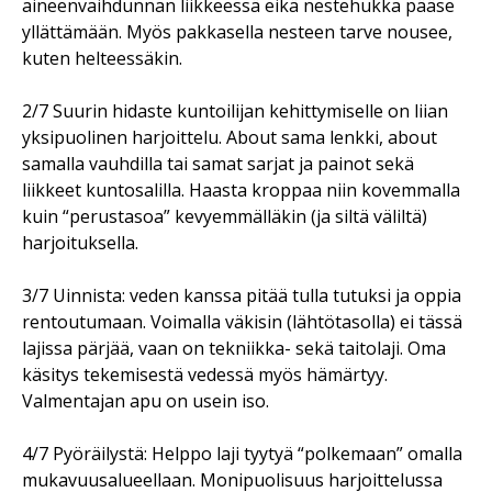
aineenvaihdunnan liikkeessä eikä nestehukka pääse
yllättämään. Myös pakkasella nesteen tarve nousee,
kuten helteessäkin.
2/7 Suurin hidaste kuntoilijan kehittymiselle on liian
yksipuolinen harjoittelu. About sama lenkki, about
samalla vauhdilla tai samat sarjat ja painot sekä
liikkeet kuntosalilla. Haasta kroppaa niin kovemmalla
kuin “perustasoa” kevyemmälläkin (ja siltä väliltä)
harjoituksella.
3/7 Uinnista: veden kanssa pitää tulla tutuksi ja oppia
rentoutumaan. Voimalla väkisin (lähtötasolla) ei tässä
lajissa pärjää, vaan on tekniikka- sekä taitolaji. Oma
käsitys tekemisestä vedessä myös hämärtyy.
Valmentajan apu on usein iso.
4/7 Pyöräilystä: Helppo laji tyytyä “polkemaan” omalla
mukavuusalueellaan. Monipuolisuus harjoittelussa