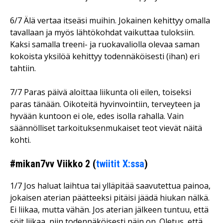
6/7 Älä vertaa itseäsi muihin. Jokainen kehittyy omalla
tavallaan ja myös lähtökohdat vaikuttaa tuloksiin.
Kaksi samalla treeni- ja ruokavaliolla olevaa saman
kokoista yksilöä kehittyy todennäköisesti (ihan) eri
tahtiin.
7/7 Paras päivä aloittaa liikunta oli eilen, toiseksi
paras tänään. Oikoteitä hyvinvointiin, terveyteen ja
hyvään kuntoon ei ole, edes isolla rahalla. Vain
säännölliset tarkoituksenmukaiset teot vievät näitä
kohti.
#mikan7vv Viikko 2 (
twiitit X:ssa
)
1/7 Jos haluat laihtua tai ylläpitää saavutettua painoa,
jokaisen aterian päätteeksi pitäisi jäädä hiukan nälkä.
Ei liikaa, mutta vähän. Jos aterian jälkeen tuntuu, että
söit liikaa, niin todennäköisesti näin on. Oletus, että