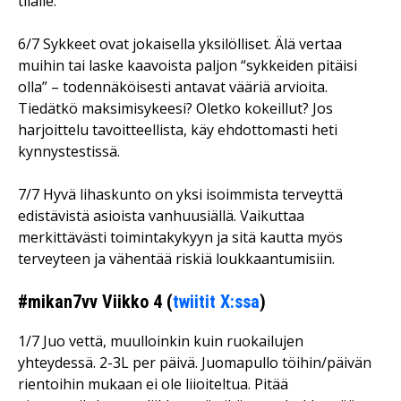
tilalle.
6/7 Sykkeet ovat jokaisella yksilölliset. Älä vertaa
muihin tai laske kaavoista paljon “sykkeiden pitäisi
olla” – todennäköisesti antavat vääriä arvioita.
Tiedätkö maksimisykeesi? Oletko kokeillut? Jos
harjoittelu tavoitteellista, käy ehdottomasti heti
kynnystestissä.
7/7 Hyvä lihaskunto on yksi isoimmista terveyttä
edistävistä asioista vanhuusiällä. Vaikuttaa
merkittävästi toimintakykyyn ja sitä kautta myös
terveyteen ja vähentää riskiä loukkaantumisiin.
#mikan7vv Viikko 4 (
twiitit X:ssa
)
1/7 Juo vettä, muulloinkin kuin ruokailujen
yhteydessä. 2-3L per päivä. Juomapullo töihin/päivän
rientoihin mukaan ei ole liioiteltua. Pitää