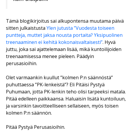
Tämä blogikirjoitus sai alkupontensa muutama päivä
sitten julkaistusta
Ylen jutusta ”Vuodesta toiseen
puntteja, muttet jaksa nousta portaita? Yksipuolinen
treenaaminen ei kehitä kokonaisvaltaisesti”
. Hyvä
juttu, joka sai ajattelemaan lisää, mikä kuntoilijoiden
treenaamisessa menee pieleen. Päädyin
perusasioihin.
Olet varmaankin kuullut ”kolmen P:n säännöstä”
puhuttaessa ”PK-lenkeistä”? Eli Pitäisi Pystyä
Puhumaan, jotta PK-lenkin teho olisi tarpeeksi matala.
Pitää edelleen paikkaansa. Haluaisin lisätä kuntoiluun,
ja varsinkin tavoitteelliseen sellaiseen, myös toisen
kolmen P:n säännön.
Pitää Pystyä Perusasioihin.