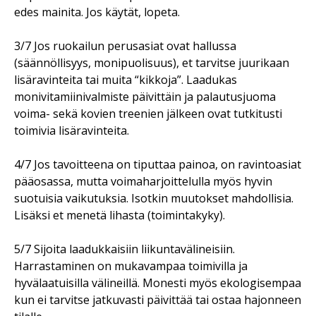
edes mainita. Jos käytät, lopeta.
3/7 Jos ruokailun perusasiat ovat hallussa
(säännöllisyys, monipuolisuus), et tarvitse juurikaan
lisäravinteita tai muita “kikkoja”. Laadukas
monivitamiinivalmiste päivittäin ja palautusjuoma
voima- sekä kovien treenien jälkeen ovat tutkitusti
toimivia lisäravinteita.
4/7 Jos tavoitteena on tiputtaa painoa, on ravintoasiat
pääosassa, mutta voimaharjoittelulla myös hyvin
suotuisia vaikutuksia. Isotkin muutokset mahdollisia.
Lisäksi et menetä lihasta (toimintakyky).
5/7 Sijoita laadukkaisiin liikuntavälineisiin.
Harrastaminen on mukavampaa toimivilla ja
hyvälaatuisilla välineillä. Monesti myös ekologisempaa
kun ei tarvitse jatkuvasti päivittää tai ostaa hajonneen